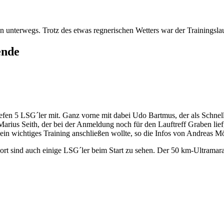
 unterwegs. Trotz des etwas regnerischen Wetters war der Trainingslau
ende
fen 5 LSG´ler mit. Ganz vorne mit dabei Udo Bartmus, der als Schnells
us Seith, der bei der Anmeldung noch für den Lauftreff Graben lief, e
ein wichtiges Training anschließen wollte, so die Infos von Andreas Mö
ort sind auch einige LSG´ler beim Start zu sehen. Der 50 km-Ultrama