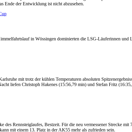
s Ende der Entwicklung ist nicht abzusehen.
-Cup
Himmelfahrtslauf in Wössingen dominierten die LSG-Läuferinnen und L
arlsruhe mit trotz der kühlen Temperaturen absoluten Spitzenergebn
acht liefen Christoph Hakenes (15:56,79 min) und Stefan Fritz (16:35,3
e des Rennsteiglaufes, Bestzeit. Für die neu vermessener Strecke mit 
ann mit einem 13. Platz in der AK55 mehr als zufrieden sein.