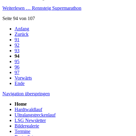
Weiterlesen …
Rennsteig Supermarathon
Seite 94 von 107
Anfang
Zurück
91
92
93
94
95
96
97
Vorwärts
Ende
Navigation überspringen
Home
Hardtwaldlauf
Ultralangstreckenlauf
LSG Newsletter
Bildergalerie
Termine