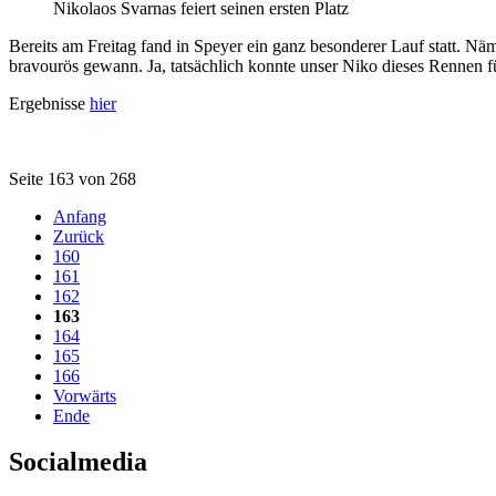
Nikolaos Svarnas feiert seinen ersten Platz
Bereits am Freitag fand in Speyer ein ganz besonderer Lauf statt. Nä
bravourös gewann. Ja, tatsächlich konnte unser Niko dieses Rennen für 
Ergebnisse
hier
Seite 163 von 268
Anfang
Zurück
160
161
162
163
164
165
166
Vorwärts
Ende
Socialmedia