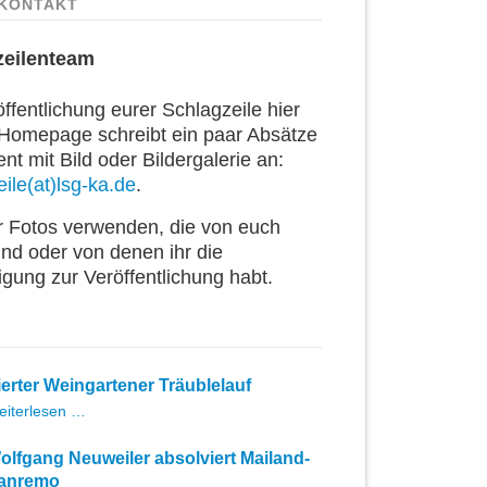
KONTAKT
zeilenteam
ffentlichung eurer Schlagzeile hier
 Homepage schreibt ein paar Absätze
t mit Bild oder Bildergalerie an:
ile(at)lsg-ka.de
.
ur Fotos verwenden, die von euch
ind oder von denen ihr die
igung zur Veröffentlichung habt.
ierter Weingartener Träublelauf
Vierter
eiterlesen …
Weingartener
Träublelauf
olfgang Neuweiler absolviert Mailand-
anremo