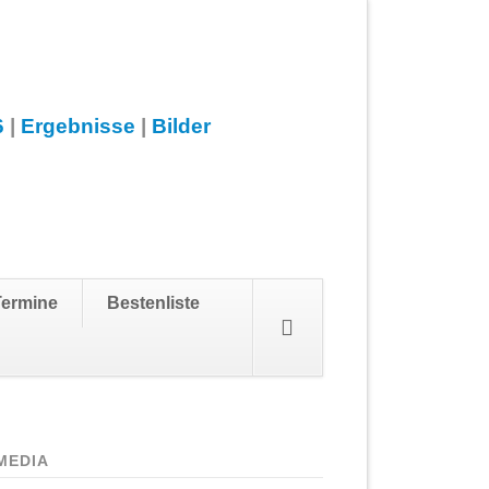
6
|
Ergebnisse
|
Bilder
Navigation
Termine
Bestenliste
überspringen
MEDIA