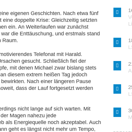
1
eine eigenen Geschichten. Nach etwa fünf
V
t eine doppelte Krise: Gleichzeitig setzten
L
en ein. An Weiterlaufen war zunächst
war die Enttäuschung, und erstmals stand
im Raum.
1
L
motivierendes Telefonat mit Harald.
achen gesucht. Schließlich fiel der
2
fe, mit denen Michael zwar bislang stets
A
 an diesem extrem heißen Tag jedoch
 bewirkten. Nach einer längeren Pause
2
oweit, dass der Lauf fortgesetzt werden
L
rdings nicht lange auf sich warten. Mit
3
 der Magen nahezu jede
M
b als Energiequelle noch akzeptabel. Auch
ann geht es längst nicht mehr um Tempo,