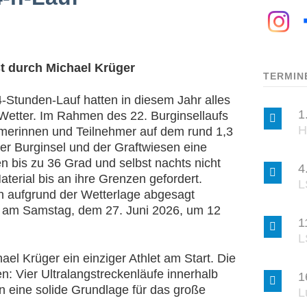
 durch Michael Krüger
TERMIN
-Stunden-Lauf hatten in diesem Jahr alles
1
 Wetter. Im Rahmen des 22. Burginsellaufs
H
hmerinnen und Teilnehmer auf dem rund 1,3
er Burginsel und der Graftwiesen eine
n bis zu 36 Grad und selbst nachts nicht
4
erial bis an ihre Grenzen gefordert.
L
 aufgrund der Wetterlage abgesagt
ch am Samstag, dem 27. Juni 2026, um 12
1
L
el Krüger ein einziger Athlet am Start. Die
n: Vier Ultralangstreckenläufe innerhalb
1
n eine solide Grundlage für das große
L