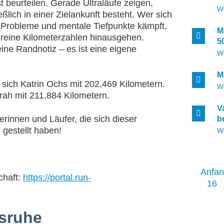
st beurteilen. Gerade Ultraläufe zeigen,
W
eßlich in einer Zielankunft besteht. Wer sich
e Probleme und mentale Tiefpunkte kämpft,
M
r reine Kilometerzahlen hinausgehen.
5
ine Randnotiz – es ist eine eigene
W
M
sich Katrin Ochs mit 202,469 Kilometern.
W
ah mit 211,884 Kilometern.
V
rinnen und Läufer, die sich dieser
b
gestellt haben!
W
Anfa
chaft:
https://portal.run-
16
lsruhe