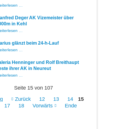
Wolfgang
eiterlesen …
Neuweiler
absolviert
anfred Deger AK Vizemeister über
Mailand-
000m in Kehl
Sanremo
Manfred
eiterlesen …
Deger
AK
arius glänzt beim 24-h-Lauf
Vizemeister
Marius
eiterlesen …
über
glänzt
5000m
beim
in
aleria Henninger und Rolf Breithaupt
24-
Kehl
este ihrer AK in Neureut
h-
Valeria
eiterlesen …
Lauf
Henninger
und
Seite 15 von 107
Rolf
Breithaupt
ng
Zurück
12
13
14
15
beste
17
18
Vorwärts
Ende
ihrer
AK
in
Neureut