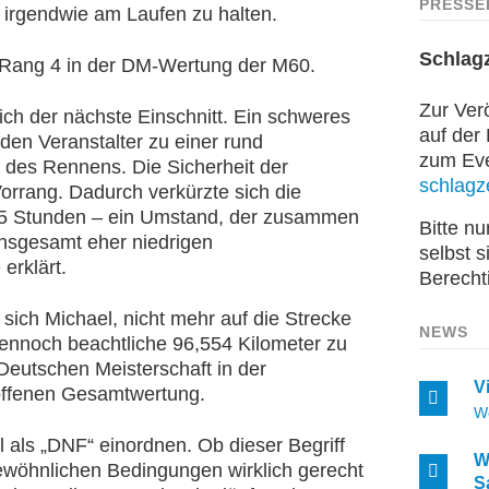
PRESSE
 irgendwie am Laufen zu halten.
Schlag
f Rang 4 in der DM-Wertung der M60.
Zur Verö
ich der nächste Einschnitt. Ein schweres
auf der
den Veranstalter zu einer rund
zum Even
 des Rennens. Die Sicherheit der
schlagze
Vorrang. Dadurch verkürzte sich die
 21,5 Stunden – ein Umstand, der zusammen
Bitte n
insgesamt eher niedrigen
selbst s
erklärt.
Berecht
ich Michael, nicht mehr auf die Strecke
NEWS
nnoch beachtliche 96,554 Kilometer zu
Deutschen Meisterschaft in der
V
offenen Gesamtwertung.
W
 als „DNF“ einordnen. Ob dieser Begriff
W
ewöhnlichen Bedingungen wirklich gerecht
S