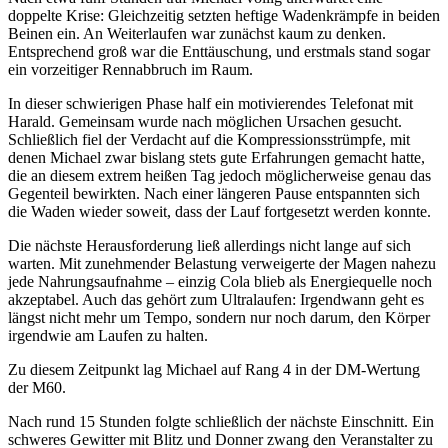
doppelte Krise: Gleichzeitig setzten heftige Wadenkrämpfe in beiden
Beinen ein. An Weiterlaufen war zunächst kaum zu denken.
Entsprechend groß war die Enttäuschung, und erstmals stand sogar
ein vorzeitiger Rennabbruch im Raum.
In dieser schwierigen Phase half ein motivierendes Telefonat mit
Harald. Gemeinsam wurde nach möglichen Ursachen gesucht.
Schließlich fiel der Verdacht auf die Kompressionsstrümpfe, mit
denen Michael zwar bislang stets gute Erfahrungen gemacht hatte,
die an diesem extrem heißen Tag jedoch möglicherweise genau das
Gegenteil bewirkten. Nach einer längeren Pause entspannten sich
die Waden wieder soweit, dass der Lauf fortgesetzt werden konnte.
Die nächste Herausforderung ließ allerdings nicht lange auf sich
warten. Mit zunehmender Belastung verweigerte der Magen nahezu
jede Nahrungsaufnahme – einzig Cola blieb als Energiequelle noch
akzeptabel. Auch das gehört zum Ultralaufen: Irgendwann geht es
längst nicht mehr um Tempo, sondern nur noch darum, den Körper
irgendwie am Laufen zu halten.
Zu diesem Zeitpunkt lag Michael auf Rang 4 in der DM-Wertung
der M60.
Nach rund 15 Stunden folgte schließlich der nächste Einschnitt. Ein
schweres Gewitter mit Blitz und Donner zwang den Veranstalter zu