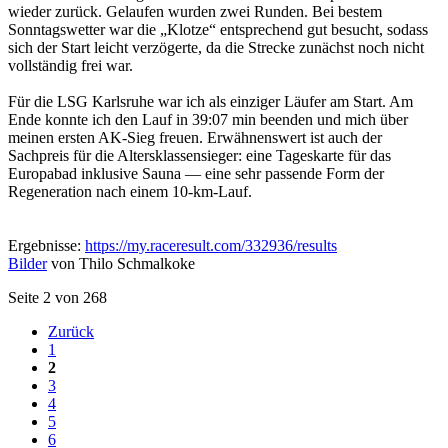
wieder zurück. Gelaufen wurden zwei Runden. Bei bestem
Sonntagswetter war die „Klotze“ entsprechend gut besucht, sodass
sich der Start leicht verzögerte, da die Strecke zunächst noch nicht
vollständig frei war.
Für die LSG Karlsruhe war ich als einziger Läufer am Start. Am
Ende konnte ich den Lauf in 39:07 min beenden und mich über
meinen ersten AK-Sieg freuen. Erwähnenswert ist auch der
Sachpreis für die Altersklassensieger: eine Tageskarte für das
Europabad inklusive Sauna — eine sehr passende Form der
Regeneration nach einem 10-km-Lauf.
Ergebnisse:
https://my.raceresult.com/332936/results
Bilder
von Thilo Schmalkoke
Seite 2 von 268
Zurück
1
2
3
4
5
6