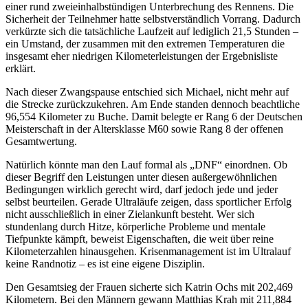
einer rund zweieinhalbstündigen Unterbrechung des Rennens. Die
Sicherheit der Teilnehmer hatte selbstverständlich Vorrang. Dadurch
verkürzte sich die tatsächliche Laufzeit auf lediglich 21,5 Stunden –
ein Umstand, der zusammen mit den extremen Temperaturen die
insgesamt eher niedrigen Kilometerleistungen der Ergebnisliste
erklärt.
Nach dieser Zwangspause entschied sich Michael, nicht mehr auf
die Strecke zurückzukehren. Am Ende standen dennoch beachtliche
96,554 Kilometer zu Buche. Damit belegte er Rang 6 der Deutschen
Meisterschaft in der Altersklasse M60 sowie Rang 8 der offenen
Gesamtwertung.
Natürlich könnte man den Lauf formal als „DNF“ einordnen. Ob
dieser Begriff den Leistungen unter diesen außergewöhnlichen
Bedingungen wirklich gerecht wird, darf jedoch jede und jeder
selbst beurteilen. Gerade Ultraläufe zeigen, dass sportlicher Erfolg
nicht ausschließlich in einer Zielankunft besteht. Wer sich
stundenlang durch Hitze, körperliche Probleme und mentale
Tiefpunkte kämpft, beweist Eigenschaften, die weit über reine
Kilometerzahlen hinausgehen. Krisenmanagement ist im Ultralauf
keine Randnotiz – es ist eine eigene Disziplin.
Den Gesamtsieg der Frauen sicherte sich Katrin Ochs mit 202,469
Kilometern. Bei den Männern gewann Matthias Krah mit 211,884