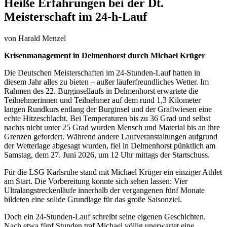
Heiße Erfahrungen bei der Dt.
Meisterschaft im 24-h-Lauf
von
Harald Menzel
Krisenmanagement in Delmenhorst durch Michael Krüger
Die Deutschen Meisterschaften im 24-Stunden-Lauf hatten in
diesem Jahr alles zu bieten – außer läuferfreundliches Wetter. Im
Rahmen des 22. Burginsellaufs in Delmenhorst erwartete die
Teilnehmerinnen und Teilnehmer auf dem rund 1,3 Kilometer
langen Rundkurs entlang der Burginsel und der Graftwiesen eine
echte Hitzeschlacht. Bei Temperaturen bis zu 36 Grad und selbst
nachts nicht unter 25 Grad wurden Mensch und Material bis an ihre
Grenzen gefordert. Während andere Laufveranstaltungen aufgrund
der Wetterlage abgesagt wurden, fiel in Delmenhorst pünktlich am
Samstag, dem 27. Juni 2026, um 12 Uhr mittags der Startschuss.
Für die LSG Karlsruhe stand mit Michael Krüger ein einziger Athlet
am Start. Die Vorbereitung konnte sich sehen lassen: Vier
Ultralangstreckenläufe innerhalb der vergangenen fünf Monate
bildeten eine solide Grundlage für das große Saisonziel.
Doch ein 24-Stunden-Lauf schreibt seine eigenen Geschichten.
Nach etwa fünf Stunden traf Michael völlig unerwartet eine