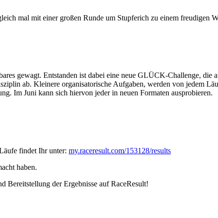
r gleich mal mit einer großen Runde um Stupferich zu einem freudigen W
bares gewagt. Entstanden ist dabei eine neue GLÜCK-Challenge, die a
isziplin ab. Kleinere organisatorische Aufgaben, werden von jedem Lä
ng. Im Juni kann sich hiervon jeder in neuen Formaten ausprobieren.
äufe findet Ihr unter:
my.raceresult.com/153128/results
emacht haben.
nd Bereitstellung der Ergebnisse auf RaceResult!