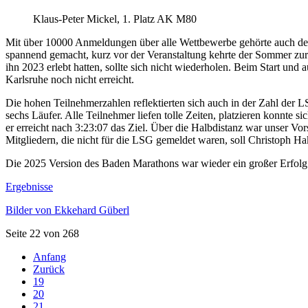
Klaus-Peter Mickel, 1. Platz AK M80
Mit über 10000 Anmeldungen über alle Wettbewerbe gehörte auch der 
spannend gemacht, kurz vor der Veranstaltung kehrte der Sommer zu
ihn 2023 erlebt hatten, sollte sich nicht wiederholen. Beim Start u
Karlsruhe noch nicht erreicht.
Die hohen Teilnehmerzahlen reflektierten sich auch in der Zahl der LS
sechs Läufer. Alle Teilnehmer liefen tolle Zeiten, platzieren konnte
er erreicht nach 3:23:07 das Ziel. Über die Halbdistanz war unser Vo
Mitgliedern, die nicht für die LSG gemeldet waren, soll Christoph Hak
Die 2025 Version des Baden Marathons war wieder ein großer Erfolg
Ergebnisse
Bilder von Ekkehard Güberl
Seite 22 von 268
Anfang
Zurück
19
20
21