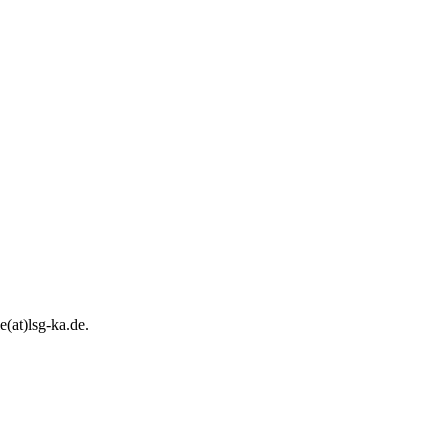
e(at)lsg-ka.de
.