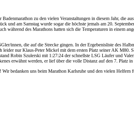
Badenmarathon zu den vielen Veranstaltungen in diesem Jahr, die ausve
rück und am Samstag wurde sogar die höchste jemals am 20. September
nd auch während des Marathons hatten sich die Temperaturen in einem a
Gler/innen, die auf die Strecke gingen. In der Ergebenisliste des Halb
 sich leider nur Klaus-Peter Mickel mit dem ersten Platz seiner AK M80
rstand Robin Szulerski mit 1:27:24 der schnellste LSG Läufer und Valer
enes erwähnt werden, er lief über die volle Distanz auf den 7. Platz in
! Wir bedanken uns beim Marathon Karlsruhe und den vielen Helfern fü