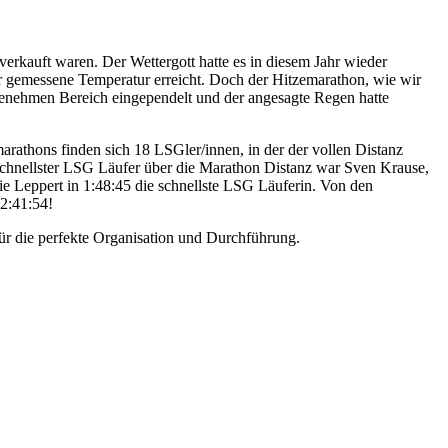
rkauft waren. Der Wettergott hatte es in diesem Jahr wieder
 gemessene Temperatur erreicht. Doch der Hitzemarathon, wie wir
ngenehmen Bereich eingependelt und der angesagte Regen hatte
marathons finden sich 18 LSGler/innen, in der der vollen Distanz
. Schnellster LSG Läufer über die Marathon Distanz war Sven Krause,
ie Leppert in 1:48:45 die schnellste LSG Läuferin. Von den
 2:41:54!
r die perfekte Organisation und Durchführung.