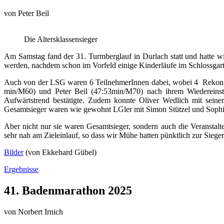
von
Peter Beil
Die Altersklassensieger
Am Samstag fand der 31. Turmberglauf in Durlach statt und hatte wi
werden, nachdem schon im Vorfeld einige Kinderläufe im Schlossgarte
Auch von der LSG waren 6 TeilnehmerInnen dabei, wobei 4 Rekonvale
min/M60) und Peter Beil (47:53min/M70) nach ihrem Wiedereinstie
Aufwärtstrend bestätigte. Zudem konnte Oliver Wedlich mit seine
Gesamtsieger waren wie gewohnt LGler mit Simon Stützel und Sophi
Aber nicht nur sie waren Gesamtsieger, sondern auch die Veranstal
sehr nah am Zieleinlauf, so dass wir Mühe hatten pünktlich zur Siege
Bilder
(von Ekkehard Gübel)
Ergebnisse
41. Badenmarathon 2025
von
Norbert Irnich