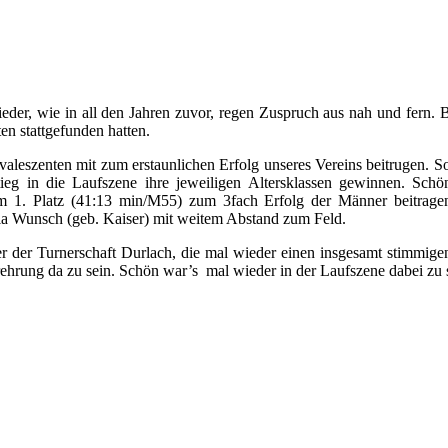
eder, wie in all den Jahren zuvor, regen Zuspruch aus nah und fern. 
n stattgefunden hatten.
szenten mit zum erstaunlichen Erfolg unseres Vereins beitrugen. So
g in die Laufszene ihre jeweiligen Altersklassen gewinnen. Schön,
m 1. Platz (41:13 min/M55) zum 3fach Erfolg der Männer beitragen
a Wunsch (geb. Kaiser) mit weitem Abstand zum Feld.
ter der Turnerschaft Durlach, die mal wieder einen insgesamt stimmi
rehrung da zu sein. Schön war’s mal wieder in der Laufszene dabei zu s