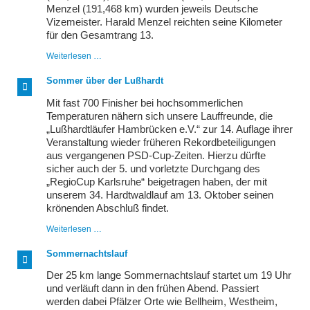
Menzel (191,468 km) wurden jeweils Deutsche
Vizemeister. Harald Menzel reichten seine Kilometer
für den Gesamtrang 13.
LSG
Weiterlesen …
auf
Meisterschaft,
Sommer über der Lußhardt
Abendlauf
und
Mit fast 700 Finisher bei hochsommerlichen
Trail
Temperaturen nähern sich unsere Lauffreunde, die
„Lußhardtläufer Hambrücken e.V.“ zur 14. Auflage ihrer
Veranstaltung wieder früheren Rekordbeteiligungen
aus vergangenen PSD-Cup-Zeiten. Hierzu dürfte
sicher auch der 5. und vorletzte Durchgang des
„RegioCup Karlsruhe“ beigetragen haben, der mit
unserem 34. Hardtwaldlauf am 13. Oktober seinen
krönenden Abschluß findet.
Sommer
Weiterlesen …
über
der
Sommernachtslauf
Lußhardt
Der 25 km lange Sommernachtslauf startet um 19 Uhr
und verläuft dann in den frühen Abend. Passiert
werden dabei Pfälzer Orte wie Bellheim, Westheim,