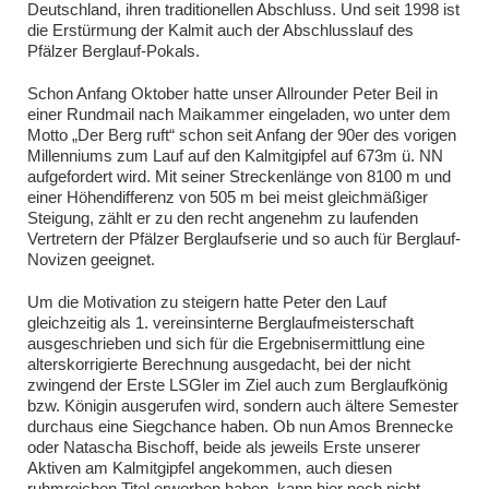
Deutschland, ihren traditionellen Abschluss. Und seit 1998 ist
die Erstürmung der Kalmit auch der Abschlusslauf des
Pfälzer Berglauf-Pokals.
Schon Anfang Oktober hatte unser Allrounder Peter Beil in
einer Rundmail nach Maikammer eingeladen, wo unter dem
Motto „Der Berg ruft“ schon seit Anfang der 90er des vorigen
Millenniums zum Lauf auf den Kalmitgipfel auf 673m ü. NN
aufgefordert wird. Mit seiner Streckenlänge von 8100 m und
einer Höhendifferenz von 505 m bei meist gleichmäßiger
Steigung, zählt er zu den recht angenehm zu laufenden
Vertretern der Pfälzer Berglaufserie und so auch für Berglauf-
Novizen geeignet.
Um die Motivation zu steigern hatte Peter den Lauf
gleichzeitig als 1. vereinsinterne Berglaufmeisterschaft
ausgeschrieben und sich für die Ergebnisermittlung eine
alterskorrigierte Berechnung ausgedacht, bei der nicht
zwingend der Erste LSGler im Ziel auch zum Berglaufkönig
bzw. Königin ausgerufen wird, sondern auch ältere Semester
durchaus eine Siegchance haben. Ob nun Amos Brennecke
oder Natascha Bischoff, beide als jeweils Erste unserer
Aktiven am Kalmitgipfel angekommen, auch diesen
ruhmreichen Titel erworben haben, kann hier noch nicht