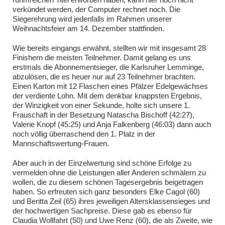
verkündet werden, der Computer rechnet noch. Die
Siegerehrung wird jedenfalls im Rahmen unserer
Weihnachtsfeier am 14. Dezember stattfinden.
Wie bereits eingangs erwähnt, stellten wir mit insgesamt 28
Finishern die meisten Teilnehmer. Damit gelang es uns
erstmals die Abonnementsieger, die Karlsruher Lemminge,
abzulösen, die es heuer nur auf 23 Teilnehmer brachten.
Einen Karton mit 12 Flaschen eines Pfälzer Edelgewächses
der verdiente Lohn. Mit dem denkbar knappsten Ergebnis,
der Winzigkeit von einer Sekunde, holte sich unsere 1.
Frauschaft in der Besetzung Natascha Bischoff (42:27),
Valerie Knopf (45:25) und Anja Falkenberg (46:03) dann auch
noch völlig überraschend den 1. Platz in der
Mannschaftswertung-Frauen.
Aber auch in der Einzelwertung sind schöne Erfolge zu
vermelden ohne die Leistungen aller Anderen schmälern zu
wollen, die zu diesem schönen Tagesergebnis beigetragen
haben. So erfreuten sich ganz besonders Elke Cagol (60)
und Beritta Zeil (65) ihres jeweiligen Altersklassensieges und
der hochwertigen Sachpreise. Diese gab es ebenso für
Claudia Wollfahrt (50) und Uwe Renz (60), die als Zweite, wie