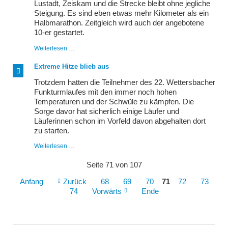
Lustadt, Zeiskam und die Strecke bleibt ohne jegliche
Steigung. Es sind eben etwas mehr Kilometer als ein
Halbmarathon. Zeitgleich wird auch der angebotene
10-er gestartet.
Sommernachtslauf
Weiterlesen …
Extreme Hitze blieb aus
Trotzdem hatten die Teilnehmer des 22. Wettersbacher
Funkturmlaufes mit den immer noch hohen
Temperaturen und der Schwüle zu kämpfen. Die
Sorge davor hat sicherlich einige Läufer und
Läuferinnen schon im Vorfeld davon abgehalten dort
zu starten.
Extreme
Weiterlesen …
Hitze
blieb
Seite 71 von 107
aus
Anfang
Zurück
68
69
70
71
72
73
74
Vorwärts
Ende