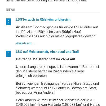
denen ihr die Berechtigung zur Veröffentlichung habt.
NEWS
LSG´ler auch in Rülzheim erfolgreich
An diesem Sonntag ging es für einige LSG-Läufer auf
ins Pfälzische Rülzheim zum Südpfalzlauf.
Wobei die LSG auch hier viele Siegerplätze gewann.
LSG
Weiterlesen …
´ler
auch
LSG auf Meisterschaft, Abendlauf und Trail
in
Rülzheim
Deutsche Meisterschaft im 24h-Lauf
erfolgreich
Unsere Langstreckenspezialisten waren in Bottrop bei
den Meisterschaften im 24-Stundenlauf sehr
erfolgreich vertreten.
Bei schwierigen Bedingungen (große Hitze, Staub und
Schotter) waren fünf LSG-Läufer in Bottrop am Start,
betreut von Anna Anders.
Peter Anders wurde Deutscher Meister in der M70
(146,062 km), Irwan Harianto (163,673 km) und Harald