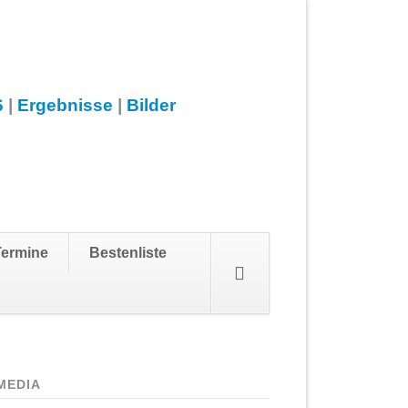
6
|
Ergebnisse
|
Bilder
Navigation
Termine
Bestenliste
überspringen
MEDIA