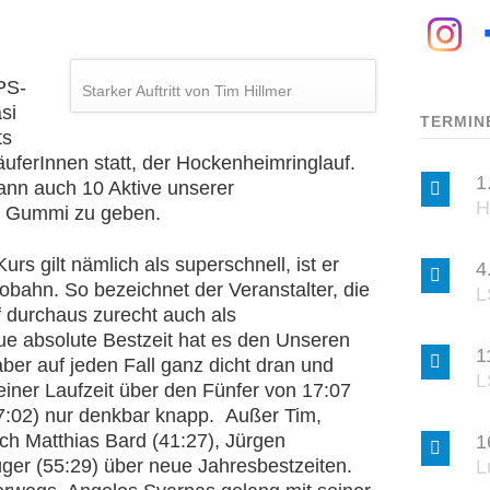
PS-
Starker Auftritt von Tim Hillmer
si
TERMIN
ts
uferInnen statt, der Hockenheimringlauf.
1
ann auch 10 Aktive unserer
H
m Gummi zu geben.
s gilt nämlich als superschnell, ist er
4
utobahn. So bezeichnet der Veranstalter, die
L
 durchaus zurecht auch als
eue absolute Bestzeit hat es den Unseren
1
aber auf jeden Fall ganz dicht dran und
L
seiner Laufzeit über den Fünfer von 17:07
7:02) nur denkbar knapp. Außer Tim,
ch Matthias Bard (41:27), Jürgen
1
er (55:29) über neue Jahresbestzeiten.
L