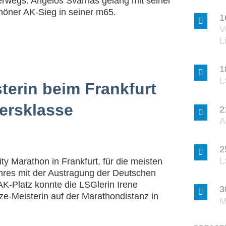
terwegs. Angelos Svarnas gelang mit seiner
höner AK-Sieg in seiner m65.
1
V
L
1
L
terin beim Frankfurt
tersklasse
2
A
2
L
ty Marathon in Frankfurt, für die meisten
ahres mit der Austragung der Deutschen
AK-Platz konnte die LSGlerin Irene
3
ze-Meisterin auf der Marathondistanz in
M