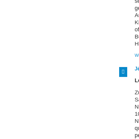
s
g
A
K
o
B
H
W
J
L
Z
S
N
1
N
q
p