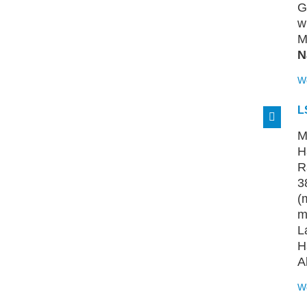
G
w
M
N
W
L
M
H
R
3
(
m
L
H
A
W