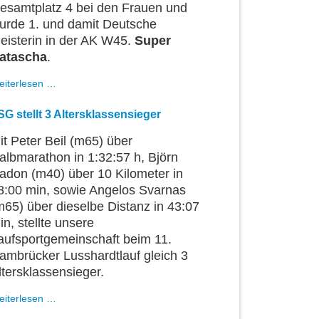
esamtplatz 4 bei den Frauen und
urde 1. und damit Deutsche
eisterin in der AK W45.
Super
atascha
.
Jéroboam
eiterlesen …
und
WM-
SG stellt 3 Altersklassensieger
Quali
it Peter Beil (m65) über
albmarathon in 1:32:57 h, Björn
adon (m40) über 10 Kilometer in
8:00 min, sowie Angelos Svarnas
m65) über dieselbe Distanz in 43:07
in, stellte unsere
aufsportgemeinschaft beim 11.
ambrücker Lusshardtlauf gleich 3
ltersklassensieger.
LSG
eiterlesen …
stellt