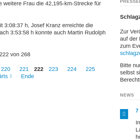
PRESSE
e weitere Frau die 42,195-km-Strecke für
Schlag
t 3:08:37 h, Josef Kranz erreichte die
Zur Verö
 nach 3:53:58 h konnte auch Martin Rudolph
auf der
zum Even
schlagze
 222 von 268
Bitte n
220
221
222
223
224
225
selbst s
rts
Ende
Berecht
NEWS
7
I
L
h