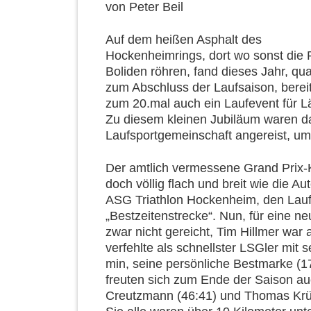
von
Peter Beil
Auf dem heißen Asphalt des
Hockenheimrings, dort wo sonst die 
Boliden röhren, fand dieses Jahr, qua
zum Abschluss der Laufsaison, berei
zum 20.mal auch ein Laufevent für Lä
Zu diesem kleinen Jubiläum waren d
Laufsportgemeinschaft angereist, u
Der amtlich vermessene Grand Prix-Kur
doch völlig flach und breit wie die A
ASG Triathlon Hockenheim, den Lauf
„Bestzeitenstrecke“. Nun, für eine n
zwar nicht gereicht, Tim Hillmer war 
verfehlte als schnellster LSGler mit 
min, seine persönliche Bestmarke (1
freuten sich zum Ende der Saison au
Creutzmann (46:41) und Thomas Krüg