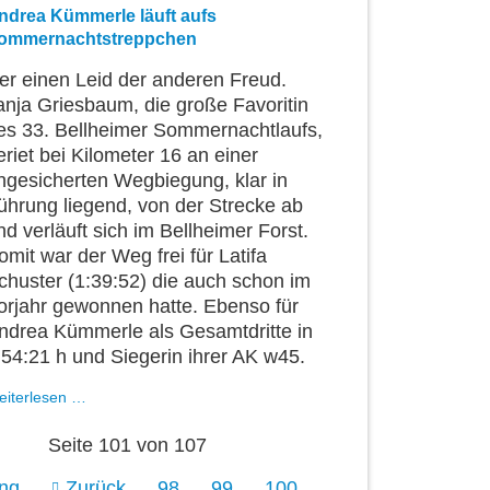
3
ndrea Kümmerle läuft aufs
Altersklassensieger
ommernachtstreppchen
er einen Leid der anderen Freud.
anja Griesbaum, die große Favoritin
es 33. Bellheimer Sommernachtlaufs,
eriet bei Kilometer 16 an einer
ngesicherten Wegbiegung, klar in
ührung liegend, von der Strecke ab
nd verläuft sich im Bellheimer Forst.
omit war der Weg frei für Latifa
chuster (1:39:52) die auch schon im
orjahr gewonnen hatte. Ebenso für
ndrea Kümmerle als Gesamtdritte in
:54:21 h und Siegerin ihrer AK w45.
Andrea
eiterlesen …
Kümmerle
läuft
Seite 101 von 107
aufs
Sommernachtstreppchen
ng
Zurück
98
99
100