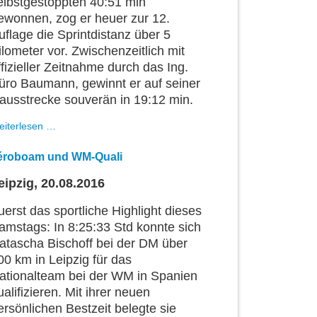
elbstgestoppten 40:51 min
ewonnen, zog er heuer zur 12.
uflage die Sprintdistanz über 5
ilometer vor. Zwischenzeitlich mit
ffizieller Zeitnahme durch das Ing.
üro Baumann, gewinnt er auf seiner
ausstrecke souverän in 19:12 min.
Andy
eiterlesen …
Eisele
dominiert
éroboam und WM-Quali
auf
seiner
eipzig, 20.08.2016
Trainingsstrecke
uerst das sportliche Highlight dieses
amstags: In 8:25:33 Std konnte sich
atascha Bischoff bei der DM über
00 km in Leipzig für das
ationalteam bei der WM in Spanien
ualifizieren. Mit ihrer neuen
ersönlichen Bestzeit belegte sie