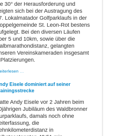
ie 30° der Herausforderung und
eigten sich bei der Austragung des
7. Lokalmatador Golfparklaufs in der
oppelgemeinde St. Leon-Rot bestens
ufgelegt. Bei den diversen Läufen
ber 5 und 10km, sowie über die
albmarathondistanz, gelangten
nseren Vereinskameraden insgesamt
 Platzierungen.
7
eiterlesen …
LSGler
im
ndy Eisele dominiert auf seiner
Golfpark
rainingsstrecke
unterwegs
atte Andy Eisele vor 2 Jahren beim
0jährigen Jubiläum des Waldbronner
urparklaufs, damals noch ohne
eiterfassung, die
ehnkilometerdistanz in