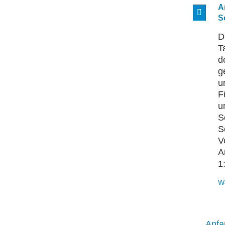
A
S
D
T
d
g
u
F
u
S
S
V
A
1
W
Anfa