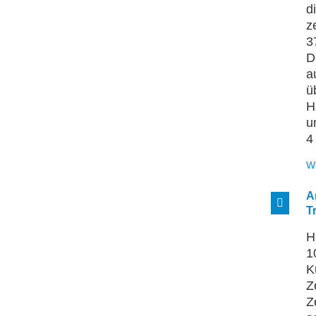
d
z
3
D
a
ü
H
u
4
W
A
T
H
1
K
Z
Z