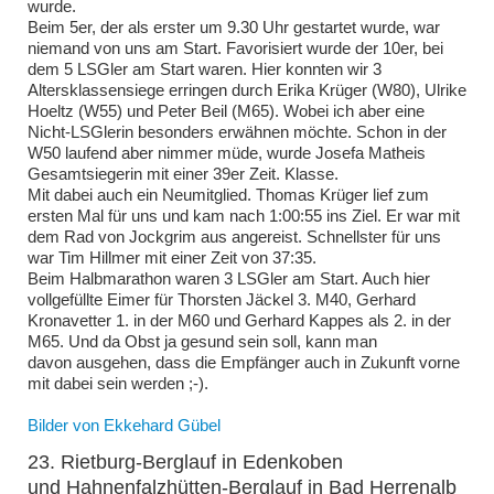
wurde.
Beim 5er, der als erster um 9.30 Uhr gestartet wurde, war
niemand von uns am Start. Favorisiert wurde der 10er, bei
dem 5 LSGler am Start waren. Hier konnten wir 3
Altersklassensiege erringen durch Erika Krüger (W80), Ulrike
Hoeltz (W55) und Peter Beil (M65). Wobei ich aber eine
Nicht-LSGlerin besonders erwähnen möchte. Schon in der
W50 laufend aber nimmer müde, wurde Josefa Matheis
Gesamtsiegerin mit einer 39er Zeit. Klasse.
Mit dabei auch ein Neumitglied. Thomas Krüger lief zum
ersten Mal für uns und kam nach 1:00:55 ins Ziel. Er war mit
dem Rad von Jockgrim aus angereist. Schnellster für uns
war Tim Hillmer mit einer Zeit von 37:35.
Beim Halbmarathon waren 3 LSGler am Start. Auch hier
vollgefüllte Eimer für Thorsten Jäckel 3. M40, Gerhard
Kronavetter 1. in der M60 und Gerhard Kappes als 2. in der
M65. Und da Obst ja gesund sein soll, kann man
davon ausgehen, dass die Empfänger auch in Zukunft vorne
mit dabei sein werden ;-).
Bilder von Ekkehard Gübel
23. Rietburg-Berglauf in Edenkoben
und Hahnenfalzhütten-Berglauf in Bad Herrenalb