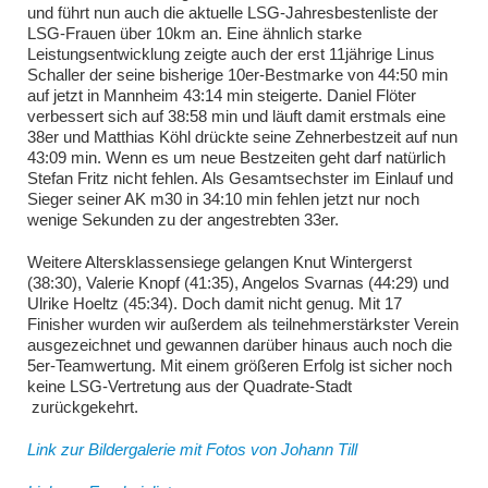
und führt nun auch die aktuelle LSG-Jahresbestenliste der
LSG-Frauen über 10km an. Eine ähnlich starke
Leistungsentwicklung zeigte auch der erst 11jährige Linus
Schaller der seine bisherige 10er-Bestmarke von 44:50 min
auf jetzt in Mannheim 43:14 min steigerte. Daniel Flöter
verbessert sich auf 38:58 min und läuft damit erstmals eine
38er und Matthias Köhl drückte seine Zehnerbestzeit auf nun
43:09 min. Wenn es um neue Bestzeiten geht darf natürlich
Stefan Fritz nicht fehlen. Als Gesamtsechster im Einlauf und
Sieger seiner AK m30 in 34:10 min fehlen jetzt nur noch
wenige Sekunden zu der angestrebten 33er.
Weitere Altersklassensiege gelangen Knut Wintergerst
(38:30), Valerie Knopf (41:35), Angelos Svarnas (44:29) und
Ulrike Hoeltz (45:34). Doch damit nicht genug. Mit 17
Finisher wurden wir außerdem als teilnehmerstärkster Verein
ausgezeichnet und gewannen darüber hinaus auch noch die
5er-Teamwertung. Mit einem größeren Erfolg ist sicher noch
keine LSG-Vertretung aus der Quadrate-Stadt
zurückgekehrt.
Link zur Bildergalerie mit Fotos von Johann Till