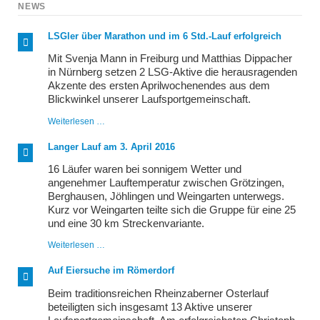
NEWS
LSGler über Marathon und im 6 Std.-Lauf erfolgreich
Mit Svenja Mann in Freiburg und Matthias Dippacher
in Nürnberg setzen 2 LSG-Aktive die herausragenden
Akzente des ersten Aprilwochenendes aus dem
Blickwinkel unserer Laufsportgemeinschaft.
LSGler
Weiterlesen …
über
Marathon
Langer Lauf am 3. April 2016
und
im
16 Läufer waren bei sonnigem Wetter und
6
angenehmer Lauftemperatur zwischen Grötzingen,
Std.-
Berghausen, Jöhlingen und Weingarten unterwegs.
Lauf
erfolgreich
Kurz vor Weingarten teilte sich die Gruppe für eine 25
und eine 30 km Streckenvariante.
Langer
Weiterlesen …
Lauf
am
Auf Eiersuche im Römerdorf
3.
April
Beim traditionsreichen Rheinzaberner Osterlauf
2016
beteiligten sich insgesamt 13 Aktive unserer