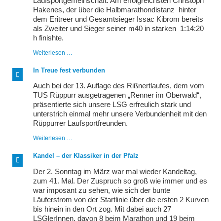
Laufsportgemeinschaft. Am erfolgreichsten Christoph
Hakenes, der über die Halbmarathondistanz hinter
dem Eritreer und Gesamtsieger Issac Kibrom bereits
als Zweiter und Sieger seiner m40 in starken 1:14:20
h finishte.
Auf
Weiterlesen …
Eiersuche
im
In Treue fest verbunden
Römerdorf
Auch bei der 13. Auflage des Rißnertlaufes, dem vom
TUS Rüppurr ausgetragenen „Renner im Oberwald“,
präsentierte sich unsere LSG erfreulich stark und
unterstrich einmal mehr unsere Verbundenheit mit den
Rüppurrer Laufsportfreunden.
In
Weiterlesen …
Treue
fest
Kandel – der Klassiker in der Pfalz
verbunden
Der 2. Sonntag im März war mal wieder Kandeltag,
zum 41. Mal. Der Zuspruch so groß wie immer und es
war imposant zu sehen, wie sich der bunte
Läuferstrom von der Startlinie über die ersten 2 Kurven
bis hinein in den Ort zog. Mit dabei auch 27
LSGlerInnen, davon 8 beim Marathon und 19 beim