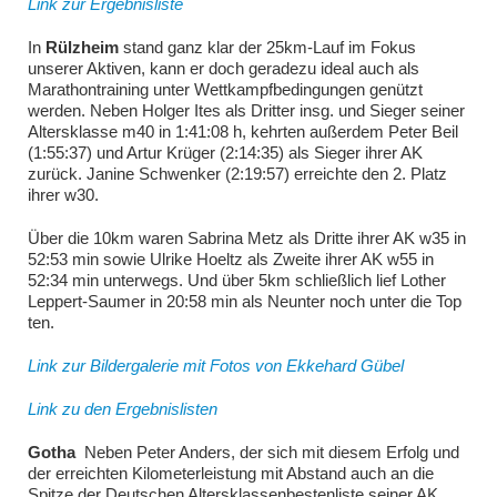
Link zur Ergebnisliste
In
Rülzheim
stand ganz klar der 25km-Lauf im Fokus
unserer Aktiven, kann er doch geradezu ideal auch als
Marathontraining unter Wettkampfbedingungen genützt
werden. Neben Holger Ites als Dritter insg. und Sieger seiner
Altersklasse m40 in 1:41:08 h, kehrten außerdem Peter Beil
(1:55:37) und Artur Krüger (2:14:35) als Sieger ihrer AK
zurück. Janine Schwenker (2:19:57) erreichte den 2. Platz
ihrer w30.
Über die 10km waren Sabrina Metz als Dritte ihrer AK w35 in
52:53 min sowie Ulrike Hoeltz als Zweite ihrer AK w55 in
52:34 min unterwegs. Und über 5km schließlich lief Lother
Leppert-Saumer in 20:58 min als Neunter noch unter die Top
ten.
Link zur Bildergalerie mit Fotos von Ekkehard Gübel
Link zu den Ergebnislisten
Gotha
Neben Peter Anders, der sich mit diesem Erfolg und
der erreichten Kilometerleistung mit Abstand auch an die
Spitze der Deutschen Altersklassenbestenliste seiner AK