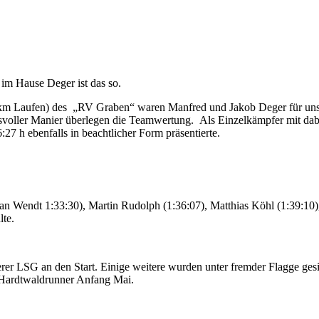
im Hause Deger ist das so.
km Laufen) des „RV Graben“ waren Manfred und Jakob Deger für unse
ucksvoller Manier überlegen die Teamwertung. Als Einzelkämpfer mit da
6:27 h ebenfalls in beachtlicher Form präsentierte.
an Wendt 1:33:30), Martin Rudolph (1:36:07), Matthias Köhl (1:39:10)
lte.
rer LSG an den Start. Einige weitere wurden unter fremder Flagge gesic
n Hardtwaldrunner Anfang Mai.