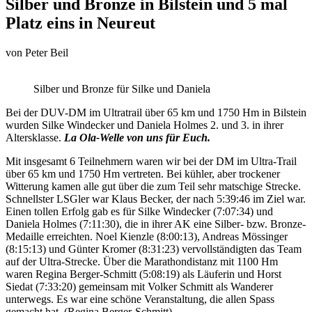
Silber und Bronze in Bilstein und 5 mal
Platz eins in Neureut
von
Peter Beil
Silber und Bronze für Silke und Daniela
Bei der DUV-DM im Ultratrail über 65 km und 1750 Hm in Bilstein
wurden Silke Windecker und Daniela Holmes 2. und 3. in ihrer
Altersklasse.
La Ola-Welle von uns für Euch.
Mit insgesamt 6 Teilnehmern waren wir bei der DM im Ultra-Trail
über 65 km und 1750 Hm vertreten. Bei kühler, aber trockener
Witterung kamen alle gut über die zum Teil sehr matschige Strecke.
Schnellster LSGler war Klaus Becker, der nach 5:39:46 im Ziel war.
Einen tollen Erfolg gab es für Silke Windecker (7:07:34) und
Daniela Holmes (7:11:30), die in ihrer AK eine Silber- bzw. Bronze-
Medaille erreichten. Noel Kienzle (8:00:13), Andreas Mössinger
(8:15:13) und Günter Kromer (8:31:23) vervollständigten das Team
auf der Ultra-Strecke. Über die Marathondistanz mit 1100 Hm
waren Regina Berger-Schmitt (5:08:19) als Läuferin und Horst
Siedat (7:33:20) gemeinsam mit Volker Schmitt als Wanderer
unterwegs. Es war eine schöne Veranstaltung, die allen Spass
gemacht hat. (Regina Berger-Schmitt)