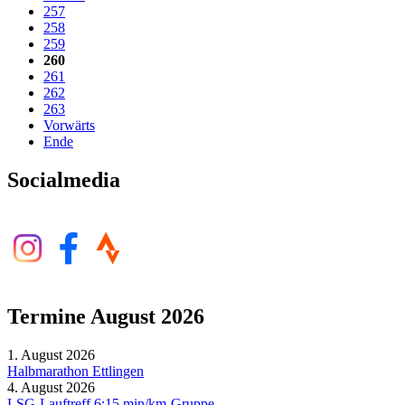
257
258
259
260
261
262
263
Vorwärts
Ende
Socialmedia
Termine August 2026
1. August 2026
Halbmarathon Ettlingen
4. August 2026
LSG-Lauftreff 6:15 min/km-Gruppe