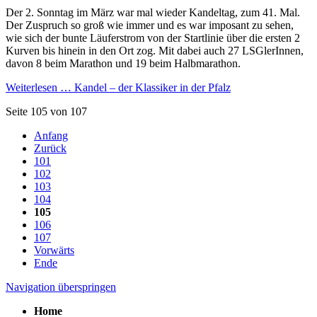
Der 2. Sonntag im März war mal wieder Kandeltag, zum 41. Mal.
Der Zuspruch so groß wie immer und es war imposant zu sehen,
wie sich der bunte Läuferstrom von der Startlinie über die ersten 2
Kurven bis hinein in den Ort zog. Mit dabei auch 27 LSGlerInnen,
davon 8 beim Marathon und 19 beim Halbmarathon.
Weiterlesen …
Kandel – der Klassiker in der Pfalz
Seite 105 von 107
Anfang
Zurück
101
102
103
104
105
106
107
Vorwärts
Ende
Navigation überspringen
Home