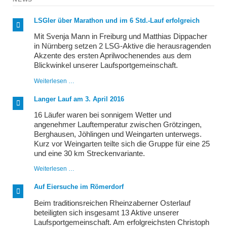
LSGler über Marathon und im 6 Std.-Lauf erfolgreich
Mit Svenja Mann in Freiburg und Matthias Dippacher
in Nürnberg setzen 2 LSG-Aktive die herausragenden
Akzente des ersten Aprilwochenendes aus dem
Blickwinkel unserer Laufsportgemeinschaft.
LSGler
Weiterlesen …
über
Marathon
Langer Lauf am 3. April 2016
und
im
16 Läufer waren bei sonnigem Wetter und
6
angenehmer Lauftemperatur zwischen Grötzingen,
Std.-
Berghausen, Jöhlingen und Weingarten unterwegs.
Lauf
erfolgreich
Kurz vor Weingarten teilte sich die Gruppe für eine 25
und eine 30 km Streckenvariante.
Langer
Weiterlesen …
Lauf
am
Auf Eiersuche im Römerdorf
3.
April
Beim traditionsreichen Rheinzaberner Osterlauf
2016
beteiligten sich insgesamt 13 Aktive unserer
Laufsportgemeinschaft. Am erfolgreichsten Christoph