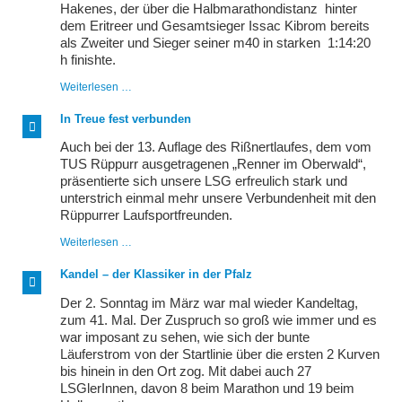
Hakenes, der über die Halbmarathondistanz hinter
dem Eritreer und Gesamtsieger Issac Kibrom bereits
als Zweiter und Sieger seiner m40 in starken 1:14:20
h finishte.
Auf
Weiterlesen …
Eiersuche
im
In Treue fest verbunden
Römerdorf
Auch bei der 13. Auflage des Rißnertlaufes, dem vom
TUS Rüppurr ausgetragenen „Renner im Oberwald“,
präsentierte sich unsere LSG erfreulich stark und
unterstrich einmal mehr unsere Verbundenheit mit den
Rüppurrer Laufsportfreunden.
In
Weiterlesen …
Treue
fest
Kandel – der Klassiker in der Pfalz
verbunden
Der 2. Sonntag im März war mal wieder Kandeltag,
zum 41. Mal. Der Zuspruch so groß wie immer und es
war imposant zu sehen, wie sich der bunte
Läuferstrom von der Startlinie über die ersten 2 Kurven
bis hinein in den Ort zog. Mit dabei auch 27
LSGlerInnen, davon 8 beim Marathon und 19 beim