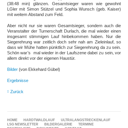
(38:48 min) glänzen. Gesamtsieger waren wie gewohnt
LGler mit Simon Stützel und Sophia Wunsch (geb. Kaiser)
mit weitem Abstand zum Feld.
Aber nicht nur sie waren Gesamtsieger, sondern auch die
Veranstalter der Turnerschaft Durlach, die mal wieder einen
insgesamt stimmigen Lauf hinbekommen haben. Nur die
Siegerehrung war zeitlich doch sehr nah am Zieleinlauf, so
dass wir Mühe hatten pünktlich zur Siegerehrung da zu sein.
Schön war’s mal wieder in der Laufszene dabei zu sein, vor
allem direkt vor der eigenen Haustür.
Bilder
(von Ekkehard Gübel)
Ergebnisse
Zurück
NAVIGATION
HOME
HARDTWALDLAUF
ULTRALANGSTRECKENLAUF
ÜBERSPRINGEN
LSG NEWSLETTER
BILDERGALERIE
TERMINE