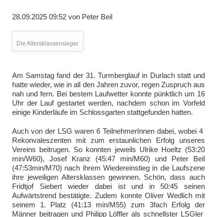
28.09.2025 09:52
von
Peter Beil
Die Altersklassensieger
Am Samstag fand der 31. Turmberglauf in Durlach statt und
hatte wieder, wie in all den Jahren zuvor, regen Zuspruch aus
nah und fern. Bei bestem Laufwetter konnte pünktlich um 16
Uhr der Lauf gestartet werden, nachdem schon im Vorfeld
einige Kinderläufe im Schlossgarten stattgefunden hatten.
Auch von der LSG waren 6 TeilnehmerInnen dabei, wobei 4
Rekonvaleszenten mit zum erstaunlichen Erfolg unseres
Vereins beitrugen. So konnten jeweils Ulrike Hoeltz (53:20
min/W60), Josef Kranz (45:47 min/M60) und Peter Beil
(47:53min/M70) nach ihrem Wiedereinstieg in die Laufszene
ihre jeweiligen Altersklassen gewinnen. Schön, dass auch
Fridtjof Siebert wieder dabei ist und in 50:45 seinen
Aufwärtstrend bestätigte. Zudem konnte Oliver Wedlich mit
seinem 1. Platz (41:13 min/M55) zum 3fach Erfolg der
Männer beitragen und Philipp Löffler als schnellster LSGler