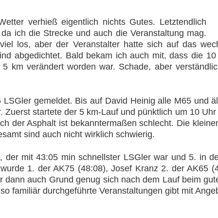
etter verhieß eigentlich nichts Gutes. Letztendlich
da ich die Strecke und auch die Veranstaltung mag.
iel los, aber der Veranstalter hatte sich auf das wec
d abgedichtet. Bald bekam ich auch mit, dass die 10
 5 km verändert worden war. Schade, aber verständlich
 LSGler gemeldet. Bis auf David Heinig alle M65 und ält
 Zuerst startete der 5 km-Lauf und pünktlich um 10 Uhr
uch der Asphalt ist bekanntermaßen schlecht. Die klein
amt sind auch nicht wirklich schwierig.
der mit 43:05 min schnellster LSGler war und 5. in de
l wurde 1. der AK75 (48:08), Josef Kranz 2. der AK65 
war dann auch Grund genug sich nach dem Lauf beim gu
o familiär durchgeführte Veranstaltungen gibt mit Angeb