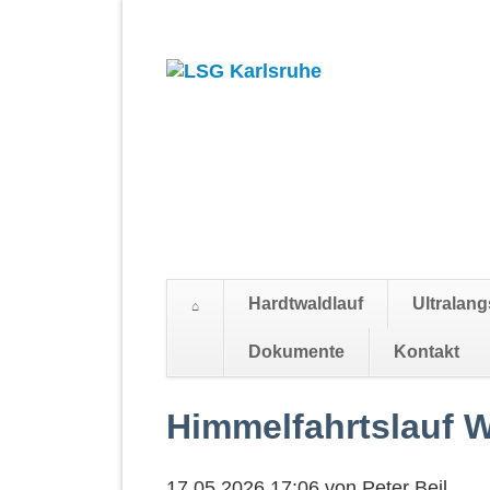
Hardtwaldlauf
Ultralang
Suchen
Dokumente
Kontakt
Navigation
überspringen
Himmelfahrtslauf 
17.05.2026 17:06
von
Peter Beil