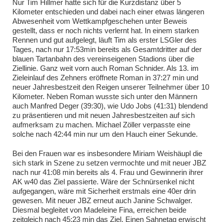
Nur Tim Hillmer hatte sich für die Kurzdistanz über 5
Kilometer entschieden und dabei nach einer etwas längeren
Abwesenheit vom Wettkampfgeschehen unter Beweis
gestellt, dass er noch nichts verlernt hat. In einem starken
Rennen und gut aufgelegt, läuft Tim als erster LSGler des
Tages, nach nur 17:53min bereits als Gesamtdritter auf der
blauen Tartanbahn des vereinseigenen Stadions über die
Ziellinie. Ganz weit vorn auch Roman Schnider. Als 13. im
Zieleinlauf des Zehners eröffnete Roman in 37:27 min und
neuer Jahresbestzeit den Reigen unserer Teilnehmer über 10
Kilometer. Neben Roman wusste sich unter den Männern
auch Manfred Deger (39:30), wie Udo Jobs (41:31) blendend
zu präsentieren und mit neuen Jahresbestzeiten auf sich
aufmerksam zu machen. Michael Zöller verpasste eine
solche nach 42:44 min nur um den Hauch einer Sekunde.
Bei den Frauen war es insbesondere Miriam Weishäupl die
sich stark in Szene zu setzen vermochte und mit neuer JBZ
nach nur 41:08 min bereits als 4. Frau und Gewinnerin ihrer
AK w40 das Ziel passierte. Wäre der Schnürsenkel nicht
aufgegangen, wäre mit Sicherheit erstmals eine 40er drin
gewesen. Mit neuer JBZ erneut auch Janine Schwalger.
Diesmal begleitet von Madeleine Fina, erreichen beide
zeitgleich nach 45:23 min das Ziel. Einen Sahnetag erwischt