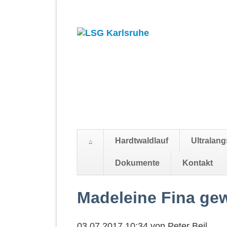
Hardtwaldlauf
Ultralang
Suchen
Dokumente
Kontakt
Navigation
überspringen
Madeleine Fina gew
03.07.2017 10:34
von
Peter Beil