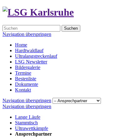
Suchen
Navigation überspringen
Home
Hardtwaldlauf
Ultralangstreckenlauf
LSG Newsletter
Bildergalerie
Termine
Bestenliste
Dokumente
Kontakt
Navigation überspringen
Navigation überspringen
Lange Läufe
Stammtisch
Ultrawettkämpfe
Ansprechpartner