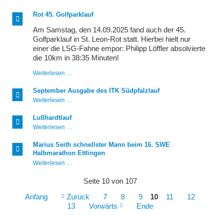
aber
fein,
Rot 45. Golfparklauf
der
Hahnenfalzhüttenberglauf
Am Samstag, den 14.09.2025 fand auch der 45.
Golfparklauf in St. Leon-Rot statt. Hierbei hielt nur
einer die LSG-Fahne empor: Philipp Löffler absolvierte
die 10km in 38:35 Minuten!
Rot
Weiterlesen …
45.
Golfparklauf
September Ausgabe des ITK Südpfalzlauf
September
Weiterlesen …
Ausgabe
des
Lußhardtlauf
ITK
Lußhardtlauf
Weiterlesen …
Südpfalzlauf
Marius Seith schnellster Mann beim 16. SWE
Halbmarathon Ettlingen
Marius
Weiterlesen …
Seith
schnellster
Seite 10 von 107
Mann
beim
Anfang
Zurück
7
8
9
10
11
12
16.
13
Vorwärts
Ende
SWE
Halbmarathon