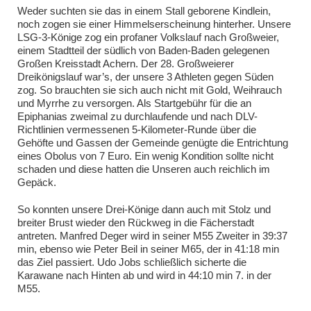
Weder suchten sie das in einem Stall geborene Kindlein,
noch zogen sie einer Himmelserscheinung hinterher. Unsere
LSG-3-Könige zog ein profaner Volkslauf nach Großweier,
einem Stadtteil der südlich von Baden-Baden gelegenen
Großen Kreisstadt Achern. Der 28. Großweierer
Dreikönigslauf war’s, der unsere 3 Athleten gegen Süden
zog. So brauchten sie sich auch nicht mit Gold, Weihrauch
und Myrrhe zu versorgen. Als Startgebühr für die an
Epiphanias zweimal zu durchlaufende und nach DLV-
Richtlinien vermessenen 5-Kilometer-Runde über die
Gehöfte und Gassen der Gemeinde genügte die Entrichtung
eines Obolus von 7 Euro. Ein wenig Kondition sollte nicht
schaden und diese hatten die Unseren auch reichlich im
Gepäck.
So konnten unsere Drei-Könige dann auch mit Stolz und
breiter Brust wieder den Rückweg in die Fächerstadt
antreten. Manfred Deger wird in seiner M55 Zweiter in 39:37
min, ebenso wie Peter Beil in seiner M65, der in 41:18 min
das Ziel passiert. Udo Jobs schließlich sicherte die
Karawane nach Hinten ab und wird in 44:10 min 7. in der
M55.