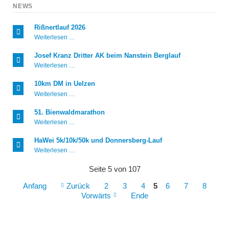
NEWS
Rißnertlauf 2026
Rißnertlauf
Weiterlesen …
2026
Josef Kranz Dritter AK beim Nanstein Berglauf
Josef
Weiterlesen …
Kranz
Dritter
10km DM in Uelzen
AK
10km
Weiterlesen …
beim
DM
Nanstein
in
Berglauf
51. Bienwaldmarathon
Uelzen
51.
Weiterlesen …
Bienwaldmarathon
HaWei 5k/10k/50k und Donnersberg-Lauf
HaWei
Weiterlesen …
5k/10k/50k
und
Seite 5 von 107
Donnersberg-
Lauf
Anfang
Zurück
2
3
4
5
6
7
8
Vorwärts
Ende