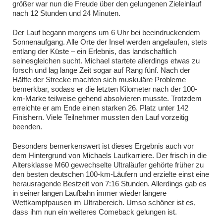
größer war nun die Freude über den gelungenen Zieleinlauf
nach 12 Stunden und 24 Minuten.
Der Lauf begann morgens um 6 Uhr bei beeindruckendem
Sonnenaufgang. Alle Orte der Insel werden angelaufen, stets
entlang der Küste – ein Erlebnis, das landschaftlich
seinesgleichen sucht. Michael startete allerdings etwas zu
forsch und lag lange Zeit sogar auf Rang fünf. Nach der
Hälfte der Strecke machten sich muskuläre Probleme
bemerkbar, sodass er die letzten Kilometer nach der 100-
km-Marke teilweise gehend absolvieren musste. Trotzdem
erreichte er am Ende einen starken 26. Platz unter 142
Finishern. Viele Teilnehmer mussten den Lauf vorzeitig
beenden.
Besonders bemerkenswert ist dieses Ergebnis auch vor
dem Hintergrund von Michaels Laufkarriere. Der frisch in die
Altersklasse M60 gewechselte Ultraläufer gehörte früher zu
den besten deutschen 100-km-Läufern und erzielte einst eine
herausragende Bestzeit von 7:16 Stunden. Allerdings gab es
in seiner langen Laufbahn immer wieder längere
Wettkampfpausen im Ultrabereich. Umso schöner ist es,
dass ihm nun ein weiteres Comeback gelungen ist.