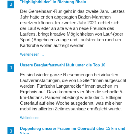
"Highlightbilder" in Richtung Rhein
Der Gemeinsam-Run geht in das zweite Jahr. Letztes
Jahr hatte er den abgesagten Baden-Marathon
ersetzen können. Im zweiten Jahr 2021 richtet sich
der Lauf wieder an alte wie an neue Freunde des
Laufens, bringt kreative Möglichkeiten von Lauf-(oder
Sport-)Angeboten zutage und Laufstrecken rund um
Karlsruhe wollen aufzeigt werden.
"Highlightbilder"
Weiterlesen …
in
Richtung
Unsere Berglaufauswahl läuft unter die Top 10
Rhein
Es sind wieder ganze Riesenmengen bei virtuellen
Laufveranstaltungen, die von LSGler*Innen aufgesucht
werden. Fünfzehn Langstreckler*Innen tauchen im
Ergebnis auf. Dazu kommen vier über die schnelle 5-
km-Distanz. Pandemiebedingt wurde der 1. Ettlinger
Osterlauf auf eine Woche ausgedehnt, was mit einer
mobil installierten Zeitmessanlage ermöglicht wurde.
Unsere
Weiterlesen …
Berglaufauswahl
läuft
Doppelsieg unserer Frauen im Oberwald über 15 km und
unter
5 km