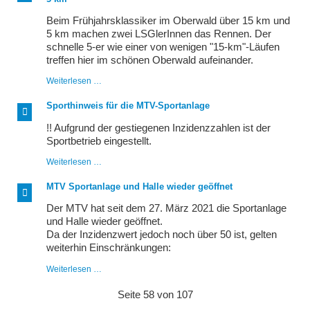
die
Top
Beim Frühjahrsklassiker im Oberwald über 15 km und
10
5 km machen zwei LSGlerInnen das Rennen. Der
schnelle 5-er wie einer von wenigen "15-km"-Läufen
treffen hier im schönen Oberwald aufeinander.
Doppelsieg
Weiterlesen …
unserer
Frauen
Sporthinweis für die MTV-Sportanlage
im
Oberwald
!! Aufgrund der gestiegenen Inzidenzzahlen ist der
über
Sportbetrieb eingestellt.
15
km
Sporthinweis
Weiterlesen …
und
für
5
die
km
MTV Sportanlage und Halle wieder geöffnet
MTV-
Sportanlage
Der MTV hat seit dem 27. März 2021 die Sportanlage
und Halle wieder geöffnet.
Da der Inzidenzwert jedoch noch über 50 ist, gelten
weiterhin Einschränkungen:
MTV
Weiterlesen …
Sportanlage
und
Seite 58 von 107
Halle
wieder