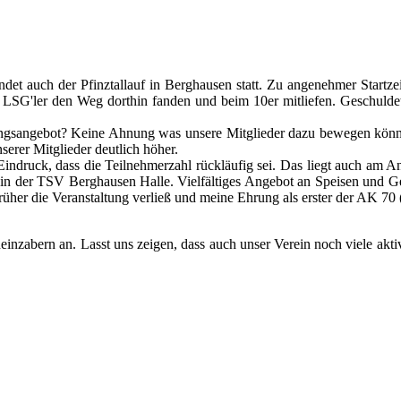
 findet auch der Pfinztallauf in Berghausen statt. Zu angenehmer Sta
2 LSG'ler den Weg dorthin fanden und beim 10er mitliefen. Geschuldet
gsangebot? Keine Ahnung was unsere Mitglieder dazu bewegen könnte
erer Mitglieder deutlich höher.
n Eindruck, dass die Teilnehmerzahl rückläufig sei. Das liegt auch a
n der TSV Berghausen Halle. Vielfältiges Angebot an Speisen und Get
 früher die Veranstaltung verließ und meine Ehrung als erster der AK 7
Rheinzabern an. Lasst uns zeigen, dass auch unser Verein noch viele ak