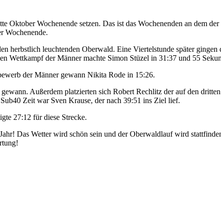
itte Oktober Wochenende setzen. Das ist das Wochenenden an dem der T
ber Wochenende.
en herbstlich leuchtenden Oberwald. Eine Viertelstunde später ginge
Den Wettkampf der Männer machte Simon Stüzel in 31:37 und 55 Sekun
ewerb der Männer gewann Nikita Rode in 15:26.
ewann. Außerdem platzierten sich Robert Rechlitz der auf den dritten 
 Sub40 Zeit war Sven Krause, der nach 39:51 ins Ziel lief.
gte 27:12 für diese Strecke.
 Jahr! Das Wetter wird schön sein und der Oberwaldlauf wird stattfin
rtung!