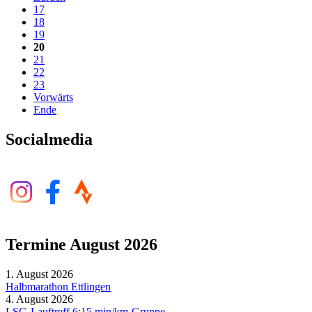
17
18
19
20
21
22
23
Vorwärts
Ende
Socialmedia
Termine August 2026
1. August 2026
Halbmarathon Ettlingen
4. August 2026
LSG-Lauftreff 6:15 min/km-Gruppe