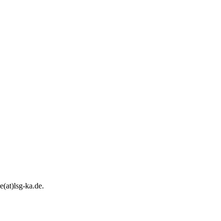
e(at)lsg-ka.de
.