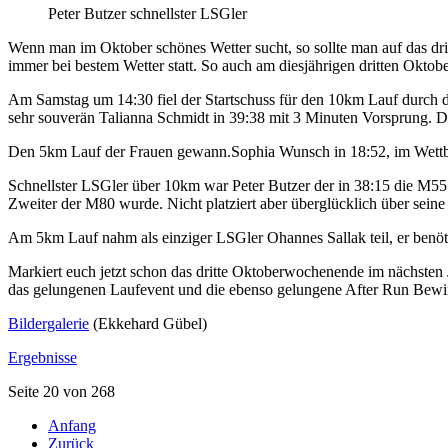
Peter Butzer schnellster LSGler
Wenn man im Oktober schönes Wetter sucht, so sollte man auf das dr
immer bei bestem Wetter statt. So auch am diesjährigen dritten Okto
Am Samstag um 14:30 fiel der Startschuss für den 10km Lauf durch d
sehr souverän Talianna Schmidt in 39:38 mit 3 Minuten Vorsprung. 
Den 5km Lauf der Frauen gewann.Sophia Wunsch in 18:52, im Wettb
Schnellster LSGler über 10km war Peter Butzer der in 38:15 die M55 g
Zweiter der M80 wurde. Nicht platziert aber überglücklich über seine
Am 5km Lauf nahm als einziger LSGler Ohannes Sallak teil, er benöti
Markiert euch jetzt schon das dritte Oktoberwochenende im nächsten
das gelungenen Laufevent und die ebenso gelungene After Run Bewi
Bildergalerie
(Ekkehard Gübel)
Ergebnisse
Seite 20 von 268
Anfang
Zurück