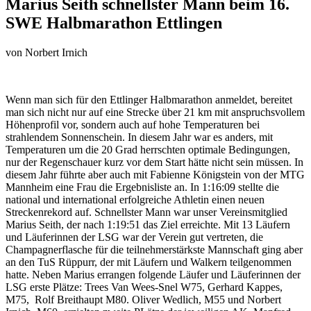
Marius Seith schnellster Mann beim 16.
SWE Halbmarathon Ettlingen
von
Norbert Irnich
Wenn man sich für den Ettlinger Halbmarathon anmeldet, bereitet
man sich nicht nur auf eine Strecke über 21 km mit anspruchsvollem
Höhenprofil vor, sondern auch auf hohe Temperaturen bei
strahlendem Sonnenschein. In diesem Jahr war es anders, mit
Temperaturen um die 20 Grad herrschten optimale Bedingungen,
nur der Regenschauer kurz vor dem Start hätte nicht sein müssen. In
diesem Jahr führte aber auch mit Fabienne Königstein von der MTG
Mannheim eine Frau die Ergebnisliste an. In 1:16:09 stellte die
national und international erfolgreiche Athletin einen neuen
Streckenrekord auf. Schnellster Mann war unser Vereinsmitglied
Marius Seith, der nach 1:19:51 das Ziel erreichte. Mit 13 Läufern
und Läuferinnen der LSG war der Verein gut vertreten, die
Champagnerflasche für die teilnehmerstärkste Mannschaft ging aber
an den TuS Rüppurr, der mit Läufern und Walkern teilgenommen
hatte. Neben Marius errangen folgende Läufer und Läuferinnen der
LSG erste Plätze: Trees Van Wees-Snel W75, Gerhard Kappes,
M75, Rolf Breithaupt M80. Oliver Wedlich, M55 und Norbert