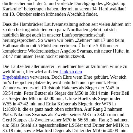
dürfte sicher auch der 5. und vorletzte Durchgang des „RegioCup
Karlsruhe“ beigetragen haben, der mit unserem 34. Hardtwaldlauf
am 13. Oktober seinen krönenden Abschluß findet.
Dass die Hambrücker Laufveranstaltung schon seit vielen Jahren mit
zu den bestorganisierten von ganz Nordbaden gehört hat sich
natürlich längst auch in unserer Laufsportgemeinschaft
herumgesprochen. So waren wir beim „Zehner“ mit 17 und beim
Halbmarathon mit 5 Finishern vertreten. Über die 5 Kilometer
komplettierte Wiedereinsteiger Angelos Svarnas, mit neuer Hüfte, in
24:47 min unser Team höchst eindrucksvoll.
Die Laufzeiten aller unserer Teilnehmer hier aufzuführen würde zu
weit führen, hier wird auf den
Link zu den
Ergebnislisten
verwiesen. Doch Ehre wem Ehre gebührt. Wer sich
für‘s Treppchen platzierte, wird natürlich auch genannt. Beim
Zehner waren es mit Christoph Hakenes als Sieger der M45 in
35:54 min, Peter Butzer als Sieger der M50 in 38:14 min, Peter Beil
als Sieger der M65 in 42:00 min, Ulrike Hoeltz als Siegerin der
W55 in 47:42 min und Erika Krüger als Siegerin der W75 in
1:18:00 h, die es ganz nach oben schafften. Auf Rang 2 nahmen
Platz: Nikolaos Svarnas als Zweiter seiner M35 in 38:05 min und
Gerd Kappes als Zweiter seiner M70 in 56:55 min. Rang 3 nahmen
ein: Silas Stiehl als tagesschnellster LSGler und Dritter der MHK in
35:18 min, sowie Manfred Deger als Dritter der M50 in 40:09 min.