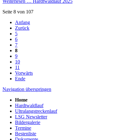
Weiterlesen …
Hardtwaldlauf 2025
Seite 8 von 107
Anfang
Zurück
5
6
7
8
9
10
11
Vorwärts
Ende
Navigation überspringen
Home
Hardtwaldlauf
Ultralangstreckenlauf
LSG Newsletter
Bildergalerie
Termine
Bestenliste
Dokumente