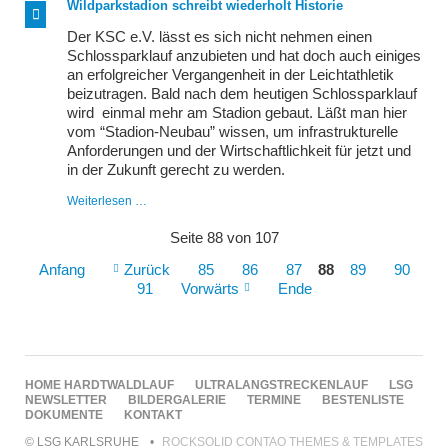
Wildparkstadion schreibt wiederholt Historie
Der KSC e.V. lässt es sich nicht nehmen einen
Schlossparklauf anzubieten und hat doch auch einiges
an erfolgreicher Vergangenheit in der Leichtathletik
beizutragen. Bald nach dem heutigen Schlossparklauf
wird einmal mehr am Stadion gebaut. Läßt man hier
vom “Stadion-Neubau” wissen, um infrastrukturelle
Anforderungen und der Wirtschaftlichkeit für jetzt und
in der Zukunft gerecht zu werden.
Wildparkstadion
Weiterlesen …
schreibt
wiederholt
Seite 88 von 107
Historie
Anfang
Zurück
85
86
87
88
89
90
91
Vorwärts
Ende
NAVIGATION
HOME
HARDTWALDLAUF
ULTRALANGSTRECKENLAUF
LSG
ÜBERSPRINGEN
NEWSLETTER
BILDERGALERIE
TERMINE
BESTENLISTE
DOKUMENTE
KONTAKT
© LSG KARLSRUHE
ROCKSOLID CONTAO THEMES & TEMPLATES