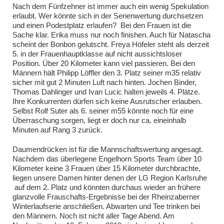
Nach dem Fünfzehner ist immer auch ein wenig Spekulation
erlaubt. Wer könnte sich in der Serienwertung durchsetzen
und einen Podestplatz erlaufen? Bei den Frauen ist die
Sache klar. Erika muss nur noch finishen. Auch für Natascha
scheint der Bonbon gelutscht. Freya Höfeler steht als derzeit
5. in der Frauenhauptklasse auf nicht aussichtsloser
Position. Über 20 Kilometer kann viel passieren. Bei den
Männern hält Philipp Löffler den 3. Platz seiner m35 relativ
sicher mit gut 2 Minuten Luft nach hinten. Jochen Binder,
Thomas Dahlinger und Ivan Lucic halten jeweils 4. Plätze.
Ihre Konkurrenten dürfen sich keine Ausrutscher erlauben.
Selbst Rolf Suter als 6. seiner m55 könnte noch für eine
Überraschung sorgen, liegt er doch nur ca. eineinhalb
Minuten auf Rang 3 zurück.
Daumendrücken ist für die Mannschaftswertung angesagt.
Nachdem das überlegene Engelhorn Sports Team über 10
Kilometer keine 3 Frauen über 15 Kilometer durchbrachte,
liegen unsere Damen hinter denen der LG Region Karlsruhe
auf dem 2. Platz und könnten durchaus wieder an frühere
glanzvolle Frauschafts-Ergebnisse bei der Rheinzaberner
Winterlaufserie anschließen. Abwarten und Tee trinken bei
den Männern. Noch ist nicht aller Tage Abend. Am