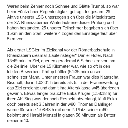
Waren beim Zehner noch Schnee und Glätte Trumpf, so war
beim Fünfzehner Regenfestigkeit gefragt. Insgesamt 29
Aktive unserer LSG unterzogen sich über die Mitteldistanz
der 37. Rheinzaberner Winterlaufserie dieser Prüfung und
haben bestanden. 25 unserer Teilnehmer begaben sich über
15km an den Start, weitere 4 zogen den Einsteigerlauf über
5km vor.
Als erster LSGler im Zielkanal vor der Römerbadschule in
Rheinzabern diesmal „Laufeinsteiger“ Daniel Flöter. Nach
18:49 min im Ziel, querten gerademal 6 Schnellere vor ihm
die Ziellinie. Über die 15 Kilometer war, wie so oft in den
letzten Bewerben, Philipp Löffler (54:35 min) unser
schnellster Mann. Unter unseren Frauen war dies Natascha
Bischoff, die in 1:02:01 h bereits als 5. in der Frauenwertung
das Ziel erreichte und damit ihre Altersklasse w45 überlegen
gewann. Etwas länger brauchte Erika Krüger (1:58:18 h) für
ihren AK-Sieg was dennoch Respekt abverlangt, läuft Erika
doch bereits seit 3 Jahren in der w80. Thomas Dahlinger
wurde für seine 1:08:48 h mit dem 2. Platz seiner m60
belohnt und Harald Menzel in glatten 56 Minuten als Dritter
seiner m40.