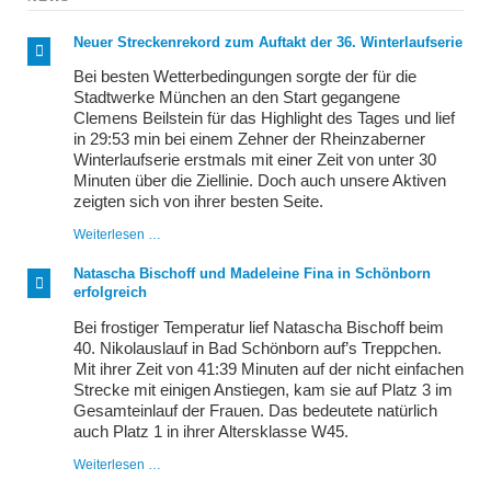
Neuer Streckenrekord zum Auftakt der 36. Winterlaufserie
Bei besten Wetterbedingungen sorgte der für die
Stadtwerke München an den Start gegangene
Clemens Beilstein für das Highlight des Tages und lief
in 29:53 min bei einem Zehner der Rheinzaberner
Winterlaufserie erstmals mit einer Zeit von unter 30
Minuten über die Ziellinie. Doch auch unsere Aktiven
zeigten sich von ihrer besten Seite.
Neuer
Weiterlesen …
Streckenrekord
zum
Natascha Bischoff und Madeleine Fina in Schönborn
Auftakt
erfolgreich
der
36.
Bei frostiger Temperatur lief Natascha Bischoff beim
Winterlaufserie
40. Nikolauslauf in Bad Schönborn auf’s Treppchen.
Mit ihrer Zeit von 41:39 Minuten auf der nicht einfachen
Strecke mit einigen Anstiegen, kam sie auf Platz 3 im
Gesamteinlauf der Frauen. Das bedeutete natürlich
auch Platz 1 in ihrer Altersklasse W45.
Natascha
Weiterlesen …
Bischoff