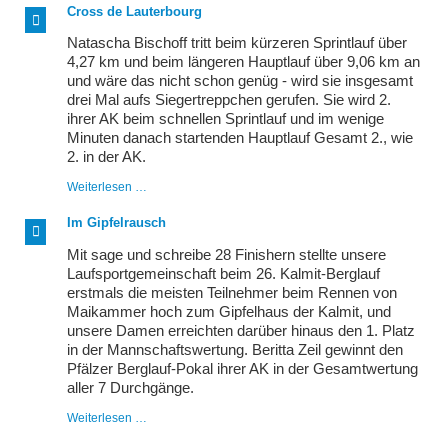
und
Cross de Lauterbourg
Madeleine
Fina
Natascha Bischoff tritt beim kürzeren Sprintlauf über
in
4,27 km und beim längeren Hauptlauf über 9,06 km an
Schönborn
und wäre das nicht schon genüg - wird sie insgesamt
erfolgreich
drei Mal aufs Siegertreppchen gerufen. Sie wird 2.
ihrer AK beim schnellen Sprintlauf und im wenige
Minuten danach startenden Hauptlauf Gesamt 2., wie
2. in der AK.
Cross
Weiterlesen …
de
Lauterbourg
Im Gipfelrausch
Mit sage und schreibe 28 Finishern stellte unsere
Laufsportgemeinschaft beim 26. Kalmit-Berglauf
erstmals die meisten Teilnehmer beim Rennen von
Maikammer hoch zum Gipfelhaus der Kalmit, und
unsere Damen erreichten darüber hinaus den 1. Platz
in der Mannschaftswertung. Beritta Zeil gewinnt den
Pfälzer Berglauf-Pokal ihrer AK in der Gesamtwertung
aller 7 Durchgänge.
Im
Weiterlesen …
Gipfelrausch