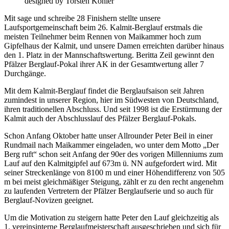
designed by Torsten Kohler
Mit sage und schreibe 28 Finishern stellte unsere
Laufsportgemeinschaft beim 26. Kalmit-Berglauf erstmals die
meisten Teilnehmer beim Rennen von Maikammer hoch zum
Gipfelhaus der Kalmit, und unsere Damen erreichten darüber hinaus
den 1. Platz in der Mannschaftswertung. Beritta Zeil gewinnt den
Pfälzer Berglauf-Pokal ihrer AK in der Gesamtwertung aller 7
Durchgänge.
Mit dem Kalmit-Berglauf findet die Berglaufsaison seit Jahren
zumindest in unserer Region, hier im Südwesten von Deutschland,
ihren traditionellen Abschluss. Und seit 1998 ist die Erstürmung der
Kalmit auch der Abschlusslauf des Pfälzer Berglauf-Pokals.
Schon Anfang Oktober hatte unser Allrounder Peter Beil in einer
Rundmail nach Maikammer eingeladen, wo unter dem Motto „Der
Berg ruft“ schon seit Anfang der 90er des vorigen Millenniums zum
Lauf auf den Kalmitgipfel auf 673m ü. NN aufgefordert wird. Mit
seiner Streckenlänge von 8100 m und einer Höhendifferenz von 505
m bei meist gleichmäßiger Steigung, zählt er zu den recht angenehm
zu laufenden Vertretern der Pfälzer Berglaufserie und so auch für
Berglauf-Novizen geeignet.
Um die Motivation zu steigern hatte Peter den Lauf gleichzeitig als
1. vereinsinterne Berglaufmeisterschaft ausgeschrieben und sich für