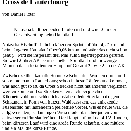
Cross de Lauterbourg
von
Daniel Flöter
Natascha läuft bei beiden Läufen mit und wird 2. in der
Gesamtwertung beim Hauptlauf.
Natascha Bischoff tritt beim kürzeren Sprintlauf über 4,27 km und
beim längeren Hauptlauf über 9,06 km an und wäre das nicht schon
genug - wird sie insgesamt drei Mal aufs Siegertreppchen gerufen.
Sie wird 2. ihrer AK beim schnellen Sprintlauf und im wenige
Minuten danach startenden Hauptlauf Gesamt 2., wie 2. in der AK.
Zwischenzeitlich kam die Sonne zwischen den Wochen durch und
so konnte man in Lauterbourg schon in beste Läuferlaune kommen,
was auch gut so ist, da Cross-Strecken nicht mit anderen verglichen
werden könne und so Streckenzeiten auch bei gleicher
Kilometerzahl unterschiedlich ausfallen. Jede Strecke hat eigene
Schikanen, in Form von kurzen Waldpassagen, das anliegende
Fußballfeld mit laufendem Spielbetrieb vorbei, wie es heute war, die
aufgeweichten, schlammigen Wiesen oder das überqueren von
entwässerten Flusslaufgräben. Der Hauptlauf umfasst 4 1/2 Runden,
beim kürzeren Lauf wird eine große Runde gelaufen, eine mittlere
und ein Mal die kurze Runde.