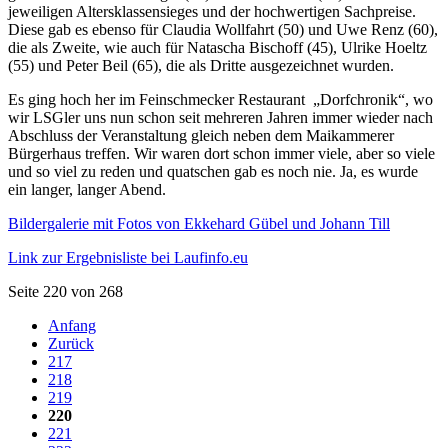
jeweiligen Altersklassensieges und der hochwertigen Sachpreise.
Diese gab es ebenso für Claudia Wollfahrt (50) und Uwe Renz (60),
die als Zweite, wie auch für Natascha Bischoff (45), Ulrike Hoeltz
(55) und Peter Beil (65), die als Dritte ausgezeichnet wurden.
Es ging hoch her im Feinschmecker Restaurant „Dorfchronik“, wo
wir LSGler uns nun schon seit mehreren Jahren immer wieder nach
Abschluss der Veranstaltung gleich neben dem Maikammerer
Bürgerhaus treffen. Wir waren dort schon immer viele, aber so viele
und so viel zu reden und quatschen gab es noch nie. Ja, es wurde
ein langer, langer Abend.
Bildergalerie mit Fotos von Ekkehard Gübel und Johann Till
Link zur Ergebnisliste bei Laufinfo.eu
Seite 220 von 268
Anfang
Zurück
217
218
219
220
221