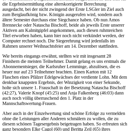
die Ergebnisermittlung eine alterskorrigierte Berechnung
ausgedacht, bei der nicht zwingend der Erste LSGler im Ziel auch
zum Berglaufkönig bzw. Königin ausgerufen wird, sondern auch
ältere Semester durchaus eine Siegchance haben. Ob nun Amos
Brennecke oder Natascha Bischoff, beide als jeweils Erste unserer
Aktiven am Kalmitgipfel angekommen, auch diesen ruhmreichen
Titel erworben haben, kann hier noch nicht verkündet werden, der
Computer rechnet noch. Die Siegerehrung wird jedenfalls im
Rahmen unserer Weihnachtsfeier am 14. Dezember stattfinden.
Wie bereits eingangs erwähnt, stellten wir mit insgesamt 28
Finishern die meisten Teilnehmer. Damit gelang es uns erstmals die
Abonnementsieger, die Karlsruher Lemminge, abzulösen, die es
heuer nur auf 23 Teilnehmer brachten. Einen Karton mit 12
Flaschen eines Pfälzer Edelgewächses der verdiente Lohn. Mit dem
denkbar knappsten Ergebnis, der Winzigkeit von einer Sekunde,
holte sich unsere 1. Frauschaft in der Besetzung Natascha Bischoff
(42:27), Valerie Knopf (45:25) und Anja Falkenberg (46:03) dann
auch noch völlig überraschend den 1. Platz in der
Mannschaftswertung-Frauen.
Aber auch in der Einzelwertung sind schöne Erfolge zu vermelden
ohne die Leistungen aller Anderen schmälern zu wollen, die zu
diesem schönen Tagesergebnis beigetragen haben. So erfreuten sich
ganz besonders Elke Cagol (60) und Beritta Zeil (65) ihres