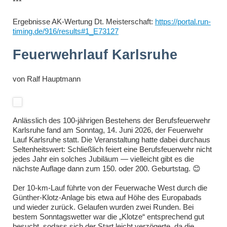
***
Ergebnisse AK-Wertung Dt. Meisterschaft:
https://portal.run-
timing.de/916/results#1_E73127
Feuerwehrlauf Karlsruhe
von
Ralf Hauptmann
Anlässlich des 100-jährigen Bestehens der Berufsfeuerwehr
Karlsruhe fand am Sonntag, 14. Juni 2026, der Feuerwehr
Lauf Karlsruhe statt. Die Veranstaltung hatte dabei durchaus
Seltenheitswert: Schließlich feiert eine Berufsfeuerwehr nicht
jedes Jahr ein solches Jubiläum — vielleicht gibt es die
nächste Auflage dann zum 150. oder 200. Geburtstag. 😊
Der 10-km-Lauf führte von der Feuerwache West durch die
Günther-Klotz-Anlage bis etwa auf Höhe des Europabads
und wieder zurück. Gelaufen wurden zwei Runden. Bei
bestem Sonntagswetter war die „Klotze“ entsprechend gut
besucht, sodass sich der Start leicht verzögerte, da die