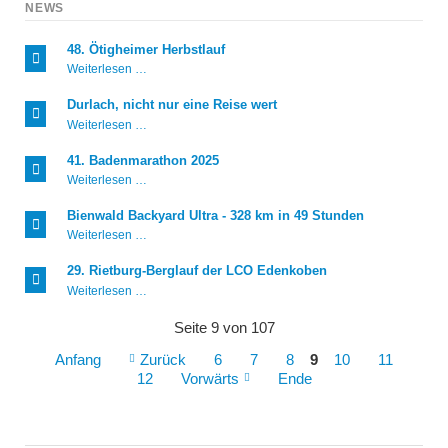
NEWS
48. Ötigheimer Herbstlauf
48.
Weiterlesen …
Ötigheimer
Herbstlauf
Durlach, nicht nur eine Reise wert
Durlach,
Weiterlesen …
nicht
nur
41. Badenmarathon 2025
eine
41.
Weiterlesen …
Reise
Badenmarathon
wert
2025
Bienwald Backyard Ultra - 328 km in 49 Stunden
Bienwald
Weiterlesen …
Backyard
Ultra
29. Rietburg-Berglauf der LCO Edenkoben
-
29.
Weiterlesen …
328
Rietburg-
km
Berglauf
in
Seite 9 von 107
der
49
LCO
Stunden
Anfang
Zurück
6
7
8
9
10
11
Edenkoben
12
Vorwärts
Ende