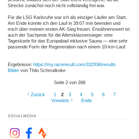
Strecke zunächst noch nicht vollständig frei war.
Für die LSG Karlsruhe war ich als einziger Läufer am Start.
Am Ende konnte ich den Lauf in 39:07 min beenden und
mich über meinen ersten AK-Sieg freuen. Erwähnenswert ist
auch der Sachpreis für die Altersklassensieger: eine
Tageskarte für das Europabad inklusive Sauna — eine sehr
passende Form der Regeneration nach einem 10-km-Lauf.
Ergebnisse:
https://my.raceresult.com/332936/results
Bilder
von Thilo Schmalkoke
Seite 2 von 268
Zurück
1
2
3
4
5
6
7
Vorwärts
Ende
SOCIALMEDIA