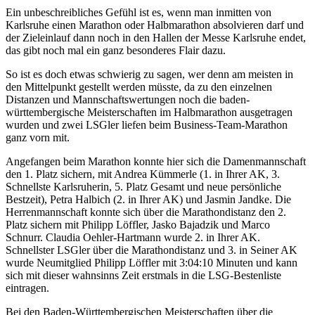
Ein unbeschreibliches Gefühl ist es, wenn man inmitten von
Karlsruhe einen Marathon oder Halbmarathon absolvieren darf und
der Zieleinlauf dann noch in den Hallen der Messe Karlsruhe endet,
das gibt noch mal ein ganz besonderes Flair dazu.
So ist es doch etwas schwierig zu sagen, wer denn am meisten in
den Mittelpunkt gestellt werden müsste, da zu den einzelnen
Distanzen und Mannschaftswertungen noch die baden-
württembergische Meisterschaften im Halbmarathon ausgetragen
wurden und zwei LSGler liefen beim Business-Team-Marathon
ganz vorn mit.
Angefangen beim Marathon konnte hier sich die Damenmannschaft
den 1. Platz sichern, mit Andrea Kümmerle (1. in Ihrer AK, 3.
Schnellste Karlsruherin, 5. Platz Gesamt und neue persönliche
Bestzeit), Petra Halbich (2. in Ihrer AK) und Jasmin Jandke. Die
Herrenmannschaft konnte sich über die Marathondistanz den 2.
Platz sichern mit Philipp Löffler, Jasko Bajadzik und Marco
Schnurr. Claudia Oehler-Hartmann wurde 2. in Ihrer AK.
Schnellster LSGler über die Marathondistanz und 3. in Seiner AK
wurde Neumitglied Philipp Löffler mit 3:04:10 Minuten und kann
sich mit dieser wahnsinns Zeit erstmals in die LSG-Bestenliste
eintragen.
Bei den Baden-Württembergischen Meisterschaften über die