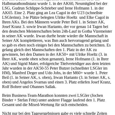
Halbmarathondistanz wurde 1. in der AK60, Neumitglied bei der
LSG, Gudrun Schlippe-Schrieber und Irene Hofmann 1. in der
AK65. Eine 2. Platz ging an Lea Cagol in der U23 (schnellste
LSGlerinn). 3-te Plätze belegten Ulrike Hoeltz und Elke Cagol in
Ihren AKs. Bei den Männern wurde Peter Beil 1. in Seiner AK,
Josef Kranz 3. sowie Irwan Harianto, der vor genau 14 Tagen bei
den deutschen Meisterschaften beim 24h-Lauf in Gotha Vizemeister
in seiner AK wurde. Irwan durfte heute wieder die Mannschaft in
Seiner AK komplettieren, was Ihm auch hervorragend gelang und
so gab es eben noch einiges bei den Mannschaften zu berichten. Es
gelang gleich drei Mannschaften den 1. Platz in der AK zu
gewinnen, bei den Damen in der AK50+ mit Ulrike Hoeltz (3. in
Ihrer AK, wurde oben schon genannt), Irene Hofmann (1. in Ihrer
AK) und Sigrid Maier, erfolgreiche Titelverteidiger aus dem letzten
Jahr wurden in der AK50-55 Peter Butzer (schnellster LSGler im
HM), Manfred Deger und Udo Jobs, in der M60+ wurde 1. Peter
Beil (1. in Seiner AK, s. oben), Irwan Harianto (3. in Seiner AK, s.
oben) und Angelos Svarnas und einen 3. Platz erliefen Josef Kranz,
Rolf Bohrer und Ohannes Sallak.
Beim Business-Team-Marathon konnten zwei LSGler (Jochen
Binder + Stefan Fritz) unter anderer Flagge laufend den 1. Platz
Gesamt und die Mixed-Wertung für sich entscheiden.
Nicht nur bei den Tagesergebnissen gabe es viele schnelle Zeiten