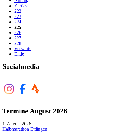
Anfang
Zurück
222
223
224
225
226
227
228
Vorwärts
Ende
Socialmedia
Termine August 2026
1. August 2026
Halbmarathon Ettlingen