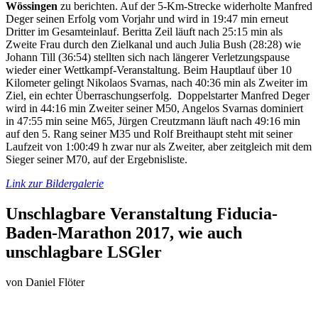
Wössingen
zu berichten. Auf der 5-Km-Strecke widerholte Manfred
Deger seinen Erfolg vom Vorjahr und wird in 19:47 min erneut
Dritter im Gesamteinlauf. Beritta Zeil läuft nach 25:15 min als
Zweite Frau durch den Zielkanal und auch Julia Bush (28:28) wie
Johann Till (36:54) stellten sich nach längerer Verletzungspause
wieder einer Wettkampf-Veranstaltung. Beim Hauptlauf über 10
Kilometer gelingt Nikolaos Svarnas, nach 40:36 min als Zweiter im
Ziel, ein echter Überraschungserfolg. Doppelstarter Manfred Deger
wird in 44:16 min Zweiter seiner M50, Angelos Svarnas dominiert
in 47:55 min seine M65, Jürgen Creutzmann läuft nach 49:16 min
auf den 5. Rang seiner M35 und Rolf Breithaupt steht mit seiner
Laufzeit von 1:00:49 h zwar nur als Zweiter, aber zeitgleich mit dem
Sieger seiner M70, auf der Ergebnisliste.
Link zur Bildergalerie
Unschlagbare Veranstaltung Fiducia-
Baden-Marathon 2017, wie auch
unschlagbare LSGler
von
Daniel Flöter