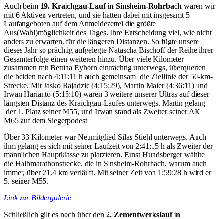
Auch beim
19. Kraichgau-Lauf in Sinsheim-Rohrbach
waren wir
mit 6 Aktiven vertreten, und sie hatten dabei mit insgesamt 5
Laufangeboten auf dem Anmeldezettel die größte
Aus(Wahl)möglichkeit des Tages. Ihre Entscheidung viel, wie nicht
anders zu erwarten, für die längeren Distanzen. So fügte unsere
dieses Jahr so prächtig aufgelegte Natascha Bischoff der Reihe ihrer
Gesamterfolge einen weiteren hinzu. Über viele Kilometer
zusammen mit Bettina Eyhorn einträchtig unterwegs, überquerten
die beiden nach 4:11:11 h auch gemeinsam die Ziellinie der 50-km-
Strecke. Mit Jasko Bajadzic (4:15:29), Martin Maier (4:36:11) und
Irwan Harianto (5:15:10) waren 3 weitere unserer Ultras auf dieser
längsten Distanz des Kraichgau-Laufes unterwegs. Martin gelang
der 1. Platz seiner M55, und Irwan stand als Zweiter seiner AK
M65 auf dem Siegerpodest.
Über 33 Kilometer war Neumitglied Silas Stiehl unterwegs. Auch
ihm gelang es sich mit seiner Laufzeit von 2:41:15 h als Zweiter der
männlichen Hauptklasse zu platzieren. Ernst Hundsberger wählte
die Halbmarathonstrecke, die in Sinsheim-Rohrbach, warum auch
immer, über 21,4 km verläuft. Mit seiner Zeit von 1:59:28 h wird er
5. seiner M55.
Link zur Bildergalerie
Schließlich gilt es noch über den
2. Zementwerkslauf in