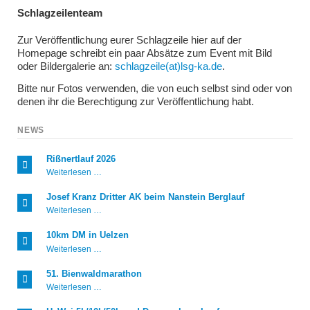
Schlagzeilenteam
Zur Veröffentlichung eurer Schlagzeile hier auf der
Homepage schreibt ein paar Absätze zum Event mit Bild
oder Bildergalerie an:
schlagzeile(at)lsg-ka.de
.
Bitte nur Fotos verwenden, die von euch selbst sind oder von
denen ihr die Berechtigung zur Veröffentlichung habt.
NEWS
Rißnertlauf 2026
Rißnertlauf
Weiterlesen …
2026
Josef Kranz Dritter AK beim Nanstein Berglauf
Josef
Weiterlesen …
Kranz
Dritter
10km DM in Uelzen
AK
10km
Weiterlesen …
beim
DM
Nanstein
in
Berglauf
51. Bienwaldmarathon
Uelzen
51.
Weiterlesen …
Bienwaldmarathon