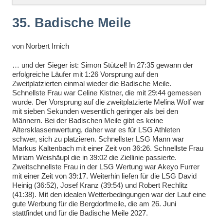
überspringen
35. Badische Meile
von
Norbert Irnich
… und der Sieger ist: Simon Stützel! In 27:35 gewann der
erfolgreiche Läufer mit 1:26 Vorsprung auf den
Zweitplatzierten einmal wieder die Badische Meile.
Schnellste Frau war Celine Kistner, die mit 29:44 gemessen
wurde. Der Vorsprung auf die zweitplatzierte Melina Wolf war
mit sieben Sekunden wesentlich geringer als bei den
Männern. Bei der Badischen Meile gibt es keine
Altersklassenwertung, daher war es für LSG Athleten
schwer, sich zu platzieren. Schnellster LSG Mann war
Markus Kaltenbach mit einer Zeit von 36:26. Schnellste Frau
Miriam Weishäupl die in 39:02 die Ziellinie passierte.
Zweitschnellste Frau in der LSG Wertung war Akeyo Furrer
mit einer Zeit von 39:17. Weiterhin liefen für die LSG David
Heinig (36:52), Josef Kranz (39:54) und Robert Rechlitz
(41:38). Mit den idealen Wetterbedingungen war der Lauf eine
gute Werbung für die Bergdorfmeile, die am 26. Juni
stattfindet und für die Badische Meile 2027.