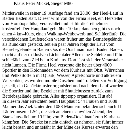
Klaus-Peter Mickel, Sieger M80
Mittlerweile in seiner 19. Auflage fand am 28.06. der Heel-Lauf in
Baden-Baden statt. Dieser wird von der Firma Heel, ein Hersteller
von Homöopathika, veranstaltet und ist für die Teilnehmer
kostenfrei. Der Hauptlauf geht über 10 km, daneben gibt es noch
einen 4 km–Kurs, einen Walking-Wettbewerb und Schülerläufe. Die
verschiedenen Laufstrecken waren früher um das Betriebsgelände
als Rundkurs gesteckt, seit ein paar Jahren folgt der Lauf vom
Betriebsgelände in Baden-Oos die Oos hinauf nach Baden-Baden,
macht auf der exklusiven Lichtentaler Allee eine Schleife und führt
schließlich zum Ziel beim Kurhaus. Dort lässt sich der Veranstalter
nicht lumpen. Die Firma Heel versorgte die heuer über 4000
Sportler in den Kolonnaden vor dem Kurhaus mit Obst, Würstchen
und Pellkartoffeln mit Quark, Wasser, Apfelschorle und alkfreiem
Weizenbier, es wurden mobile Duschen und Toiletten zur Verfügung
gestellt, ein Gepäcktransfer organisiert und nach dem Lauf wurden
die Sportler und ihre Begleiter mit Shuttlebussen zurück zum
Betriebsgelände gebracht. Alles tipptopp organisiert, Hut ab!
In diesem Jahr erreichten beim Hauptlauf 544 Frauen und 1088
Männer das Ziel. Unter den 1088 Männern befanden sich auch 11
Läufer unserer LSG, die sich an einem schwülen Abend, der
Startschuss fiel um 19 Uhr, von Baden-Oos hinauf zum Kurhaus
kämpften. Die Strecke ist nicht einfach zu nehmen, sie führt immer
leicht bergan und ungefähr in der Mitte des Kurses erwartet den