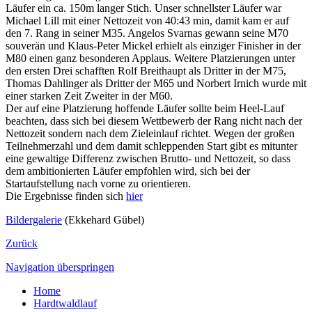
Läufer ein ca. 150m langer Stich. Unser schnellster Läufer war
Michael Lill mit einer Nettozeit von 40:43 min, damit kam er auf
den 7. Rang in seiner M35. Angelos Svarnas gewann seine M70
souverän und Klaus-Peter Mickel erhielt als einziger Finisher in der
M80 einen ganz besonderen Applaus. Weitere Platzierungen unter
den ersten Drei schafften Rolf Breithaupt als Dritter in der M75,
Thomas Dahlinger als Dritter der M65 und Norbert Irnich wurde mit
einer starken Zeit Zweiter in der M60.
Der auf eine Platzierung hoffende Läufer sollte beim Heel-Lauf
beachten, dass sich bei diesem Wettbewerb der Rang nicht nach der
Nettozeit sondern nach dem Zieleinlauf richtet. Wegen der großen
Teilnehmerzahl und dem damit schleppenden Start gibt es mitunter
eine gewaltige Differenz zwischen Brutto- und Nettozeit, so dass
dem ambitionierten Läufer empfohlen wird, sich bei der
Startaufstellung nach vorne zu orientieren.
Die Ergebnisse finden sich
hier
Bildergalerie
(Ekkehard Gübel)
Zurück
Navigation überspringen
Home
Hardtwaldlauf