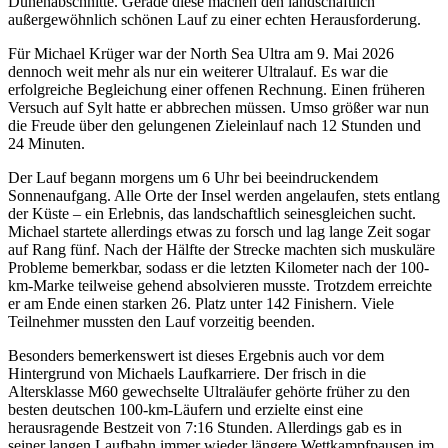
Dünenabschnitte. Gerade diese machen den landschaftlich
außergewöhnlich schönen Lauf zu einer echten Herausforderung.
Für Michael Krüger war der North Sea Ultra am 9. Mai 2026
dennoch weit mehr als nur ein weiterer Ultralauf. Es war die
erfolgreiche Begleichung einer offenen Rechnung. Einen früheren
Versuch auf Sylt hatte er abbrechen müssen. Umso größer war nun
die Freude über den gelungenen Zieleinlauf nach 12 Stunden und
24 Minuten.
Der Lauf begann morgens um 6 Uhr bei beeindruckendem
Sonnenaufgang. Alle Orte der Insel werden angelaufen, stets entlang
der Küste – ein Erlebnis, das landschaftlich seinesgleichen sucht.
Michael startete allerdings etwas zu forsch und lag lange Zeit sogar
auf Rang fünf. Nach der Hälfte der Strecke machten sich muskuläre
Probleme bemerkbar, sodass er die letzten Kilometer nach der 100-
km-Marke teilweise gehend absolvieren musste. Trotzdem erreichte
er am Ende einen starken 26. Platz unter 142 Finishern. Viele
Teilnehmer mussten den Lauf vorzeitig beenden.
Besonders bemerkenswert ist dieses Ergebnis auch vor dem
Hintergrund von Michaels Laufkarriere. Der frisch in die
Altersklasse M60 gewechselte Ultraläufer gehörte früher zu den
besten deutschen 100-km-Läufern und erzielte einst eine
herausragende Bestzeit von 7:16 Stunden. Allerdings gab es in
seiner langen Laufbahn immer wieder längere Wettkampfpausen im