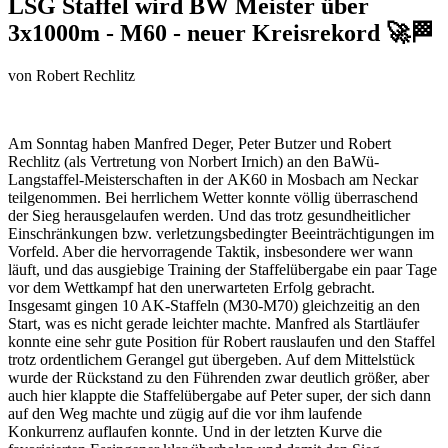
LSG Staffel wird BW Meister über
3x1000m - M60 - neuer Kreisrekord 🚀🏁
von
Robert Rechlitz
Am Sonntag haben Manfred Deger, Peter Butzer und Robert
Rechlitz (als Vertretung von Norbert Irnich) an den BaWü-
Langstaffel-Meisterschaften in der
AK60
in Mosbach am Neckar
teilgenommen. Bei herrlichem Wetter konnte völlig überraschend
der Sieg herausgelaufen werden. Und das trotz gesundheitlicher
Einschränkungen bzw. verletzungsbedingter Beeinträchtigungen im
Vorfeld. Aber die hervorragende Taktik, insbesondere wer wann
läuft, und das ausgiebige Training der Staffelübergabe ein paar Tage
vor dem Wettkampf hat den unerwarteten Erfolg gebracht.
Insgesamt gingen 10 AK-Staffeln (M30-M70) gleichzeitig an den
Start, was es nicht gerade leichter machte. Manfred als Startläufer
konnte eine sehr gute Position für Robert rauslaufen und den Staffel
trotz ordentlichem Gerangel gut übergeben. Auf dem Mittelstück
wurde der Rückstand zu den Führenden zwar deutlich größer, aber
auch hier klappte die Staffelübergabe auf Peter super, der sich dann
auf den Weg machte und zügig auf die vor ihm laufende
Konkurrenz auflaufen konnte. Und in der letzten Kurve die