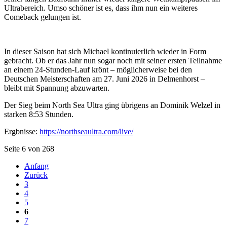
Ultrabereich. Umso schöner ist es, dass ihm nun ein weiteres
Comeback gelungen ist.
In dieser Saison hat sich Michael kontinuierlich wieder in Form
gebracht. Ob er das Jahr nun sogar noch mit seiner ersten Teilnahme
an einem 24-Stunden-Lauf krönt – möglicherweise bei den
Deutschen Meisterschaften am 27. Juni 2026 in Delmenhorst –
bleibt mit Spannung abzuwarten.
Der Sieg beim North Sea Ultra ging übrigens an Dominik Welzel in
starken 8:53 Stunden.
Ergbnisse:
https://northseaultra.com/live/
Seite 6 von 268
Anfang
Zurück
3
4
5
6
7