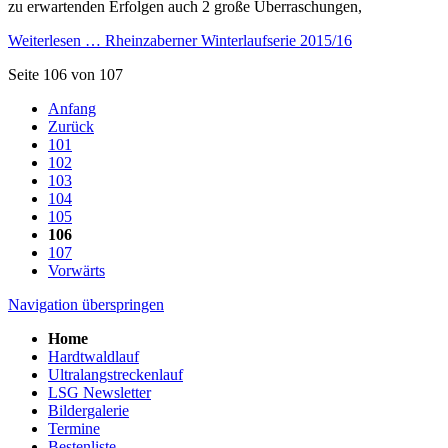
zu erwartenden Erfolgen auch 2 große Überraschungen,
Weiterlesen …
Rheinzaberner Winterlaufserie 2015/16
Seite 106 von 107
Anfang
Zurück
101
102
103
104
105
106
107
Vorwärts
Navigation überspringen
Home
Hardtwaldlauf
Ultralangstreckenlauf
LSG Newsletter
Bildergalerie
Termine
Bestenliste