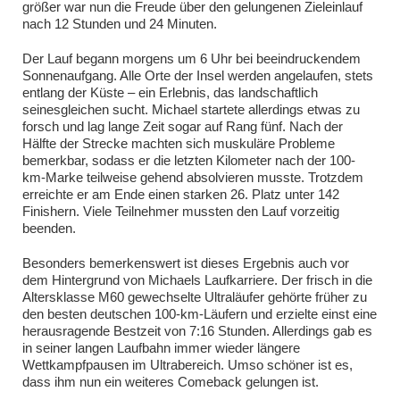
größer war nun die Freude über den gelungenen Zieleinlauf
nach 12 Stunden und 24 Minuten.
Der Lauf begann morgens um 6 Uhr bei beeindruckendem
Sonnenaufgang. Alle Orte der Insel werden angelaufen, stets
entlang der Küste – ein Erlebnis, das landschaftlich
seinesgleichen sucht. Michael startete allerdings etwas zu
forsch und lag lange Zeit sogar auf Rang fünf. Nach der
Hälfte der Strecke machten sich muskuläre Probleme
bemerkbar, sodass er die letzten Kilometer nach der 100-
km-Marke teilweise gehend absolvieren musste. Trotzdem
erreichte er am Ende einen starken 26. Platz unter 142
Finishern. Viele Teilnehmer mussten den Lauf vorzeitig
beenden.
Besonders bemerkenswert ist dieses Ergebnis auch vor
dem Hintergrund von Michaels Laufkarriere. Der frisch in die
Altersklasse M60 gewechselte Ultraläufer gehörte früher zu
den besten deutschen 100-km-Läufern und erzielte einst eine
herausragende Bestzeit von 7:16 Stunden. Allerdings gab es
in seiner langen Laufbahn immer wieder längere
Wettkampfpausen im Ultrabereich. Umso schöner ist es,
dass ihm nun ein weiteres Comeback gelungen ist.