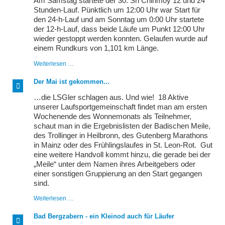
Am Samstag startete der 30. Sri Chinmoy 12 und 24
Dämmermarathon
Stunden-Lauf. Pünktlich um 12:00 Uhr war Start für
Mannheim
den 24-h-Lauf und am Sonntag um 0:00 Uhr startete
der 12-h-Lauf, dass beide Läufe um Punkt 12:00 Uhr
wieder gestoppt werden konnten. Gelaufen wurde auf
einem Rundkurs von 1,101 km Länge.
3.
Weiterlesen …
Lichtenstein
Trail-
Der Mai ist gekommen...
Marathon
…die LSGler schlagen aus. Und wie! 18 Aktive
unserer Laufsportgemeinschaft findet man am ersten
Wochenende des Wonnemonats als Teilnehmer,
schaut man in die Ergebnislisten der Badischen Meile,
des Trollinger in Heilbronn, des Gutenberg Marathons
in Mainz oder des Frühlingslaufes in St. Leon-Rot. Gut
eine weitere Handvoll kommt hinzu, die gerade bei der
„Meile“ unter dem Namen ihres Arbeitgebers oder
einer sonstigen Gruppierung an den Start gegangen
sind.
Der
Weiterlesen …
Mai
ist
Bad Bergzabern - ein Kleinod auch für Läufer
gekommen...