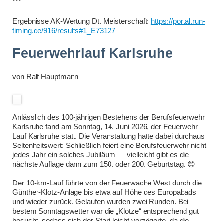
***
Ergebnisse AK-Wertung Dt. Meisterschaft:
https://portal.run-
timing.de/916/results#1_E73127
Feuerwehrlauf Karlsruhe
von
Ralf Hauptmann
Anlässlich des 100-jährigen Bestehens der Berufsfeuerwehr
Karlsruhe fand am Sonntag, 14. Juni 2026, der Feuerwehr
Lauf Karlsruhe statt. Die Veranstaltung hatte dabei durchaus
Seltenheitswert: Schließlich feiert eine Berufsfeuerwehr nicht
jedes Jahr ein solches Jubiläum — vielleicht gibt es die
nächste Auflage dann zum 150. oder 200. Geburtstag. 😊
Der 10-km-Lauf führte von der Feuerwache West durch die
Günther-Klotz-Anlage bis etwa auf Höhe des Europabads
und wieder zurück. Gelaufen wurden zwei Runden. Bei
bestem Sonntagswetter war die „Klotze“ entsprechend gut
besucht, sodass sich der Start leicht verzögerte, da die