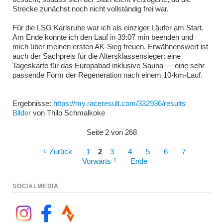
Strecke zunächst noch nicht vollständig frei war.
Für die LSG Karlsruhe war ich als einziger Läufer am Start.
Am Ende konnte ich den Lauf in 39:07 min beenden und
mich über meinen ersten AK-Sieg freuen. Erwähnenswert ist
auch der Sachpreis für die Altersklassensieger: eine
Tageskarte für das Europabad inklusive Sauna — eine sehr
passende Form der Regeneration nach einem 10-km-Lauf.
Ergebnisse:
https://my.raceresult.com/332936/results
Bilder
von Thilo Schmalkoke
Seite 2 von 268
Zurück
1
2
3
4
5
6
7
Vorwärts
Ende
SOCIALMEDIA