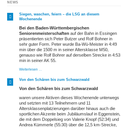
NEWS
Siegen, waschen, feiern – die LSG an diesem
Wochenende
Bei den Baden-Württembergischen
Seniorenmeisterschaften
auf der Bahn in Essingen
präsentierten sich Peter Butzer und Rolf Bohner in
sehr guter Form. Peter wurde Ba-Wü-Meister in 4:49
min über die 1500 m in seiner Altersklasse M50,
genauso wie Rolf Bohrer auf derselben Strecke in 4:53
min in seiner AK 55.
Siegen,
Weiterlesen …
waschen,
feiern
Von den Schären bis zum Schwarzwald
–
die
Von den Schären bis zum Schwarzwald
LSG
an
waren unsere Aktiven dieses Wochenende unterwegs
diesem
und setzten mit 13 Teilnehmern und 11
Wochenende
Altersklassenplatzierungen darüber hinaus auch die
sportlichen Akzente beim Jubiläumslauf in Eggenstein,
die mit dem Doppelsieg von Valerie Knopf (52:34) und
Andrea Kümmerle (55:30) über die 12,5 km-Strecke,