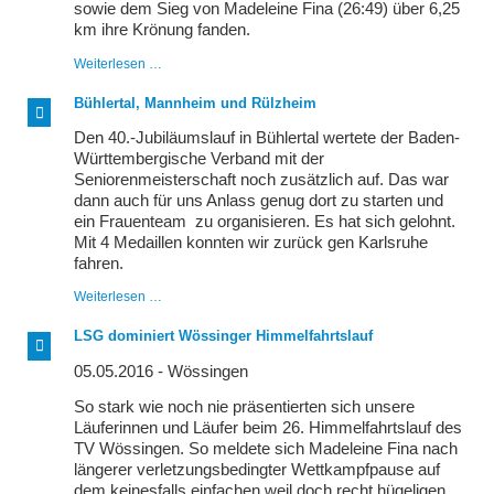
sowie dem Sieg von Madeleine Fina (26:49) über 6,25
km ihre Krönung fanden.
Von
Weiterlesen …
den
Schären
Bühlertal, Mannheim und Rülzheim
bis
zum
Den 40.-Jubiläumslauf in Bühlertal wertete der Baden-
Schwarzwald
Württembergische Verband mit der
Seniorenmeisterschaft noch zusätzlich auf. Das war
dann auch für uns Anlass genug dort zu starten und
ein Frauenteam zu organisieren. Es hat sich gelohnt.
Mit 4 Medaillen konnten wir zurück gen Karlsruhe
fahren.
Bühlertal,
Weiterlesen …
Mannheim
und
LSG dominiert Wössinger Himmelfahrtslauf
Rülzheim
05.05.2016 - Wössingen
So stark wie noch nie präsentierten sich unsere
Läuferinnen und Läufer beim 26. Himmelfahrtslauf des
TV Wössingen. So meldete sich Madeleine Fina nach
längerer verletzungsbedingter Wettkampfpause auf
dem keinesfalls einfachen weil doch recht hügeligen