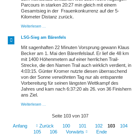
Parcours in starken 20:27 min gleich mit einem
Gesamtsieg in der Frauenkonkurrenz auf der 5-
Kilometer Distanz zurück.
LSG
Weiterlesen …
dominiert
Wössinger
LSG-Sieg am Bärenfels
Himmelfahrtslauf
Mit sagenhaften 22 Minuten Vorsprung gewann Klaus
Becker am 1. Mai den Bärenfelslauf. Er lief die 48 km
mit 1400 Höhenmetern auf einer herrlichen Trail-
Strecke, die den Namen Trail auch wirklich verdient, in
4:03:15. Günter Kromer nutzte diesen überraschend
von der Sonne verwöhnten Tag nur als entspannte
Vorbereitung für seinen längsten Wettkampf des
Jahres und kam nach 6:37:20 als 26. von 36 Finishern
ans Ziel.
LSG-
Weiterlesen …
Sieg
am
Seite 103 von 107
Bärenfels
Anfang
Zurück
100
101
102
103
104
105
106
Vorwärts
Ende