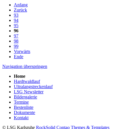
Anfang
Zurück
93
94
95
96
97
98
99
Vorwärts
Ende
Navigation überspringen
Home
Hardtwaldlauf
Ultralangstreckenlauf
LSG Newsletter
Bildergalerie
Termine
Bestenliste
Dokumente
Kontakt
© LSG Karlsruhe
RockSolid Contao Themes & Templates