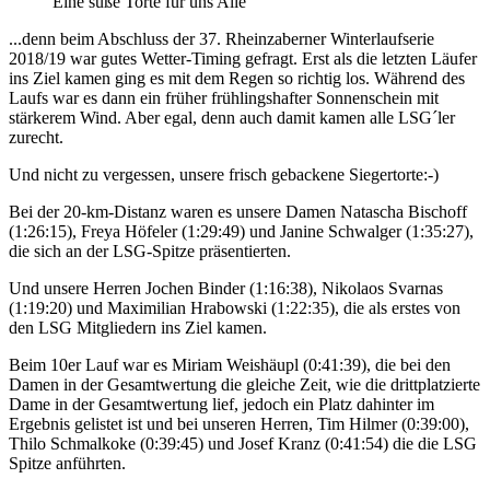
Eine süße Torte für uns Alle
...denn beim Abschluss der 37. Rheinzaberner Winterlaufserie
2018/19 war gutes Wetter-Timing gefragt. Erst als die letzten Läufer
ins Ziel kamen ging es mit dem Regen so richtig los. Während des
Laufs war es dann ein früher frühlingshafter Sonnenschein mit
stärkerem Wind. Aber egal, denn auch damit kamen alle LSG´ler
zurecht.
Und nicht zu vergessen, unsere frisch gebackene Siegertorte:-)
Bei der 20-km-Distanz waren es unsere Damen Natascha Bischoff
(1:26:15), Freya Höfeler (1:29:49) und Janine Schwalger (1:35:27),
die sich an der LSG-Spitze präsentierten.
Und unsere Herren Jochen Binder (1:16:38), Nikolaos Svarnas
(1:19:20) und Maximilian Hrabowski (1:22:35), die als erstes von
den LSG Mitgliedern ins Ziel kamen.
Beim 10er Lauf war es Miriam Weishäupl (0:41:39), die bei den
Damen in der Gesamtwertung die gleiche Zeit, wie die drittplatzierte
Dame in der Gesamtwertung lief, jedoch ein Platz dahinter im
Ergebnis gelistet ist und bei unseren Herren, Tim Hilmer (0:39:00),
Thilo Schmalkoke (0:39:45) und Josef Kranz (0:41:54) die die LSG
Spitze anführten.