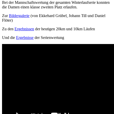
Bei der Mannschaftswertung der gesamten Winterlaufserie konnten
die Damen einen klasse zweiten Platz erlaufen.
Zur
Bildergalerie
(von Ekkehard Grübel
,
Johann Till und Daniel
Flöter)
Zu den
Ergebnissen
der heutigen 20km und 10km Läufen
Und die
Ergebnisse
der Serienwertung