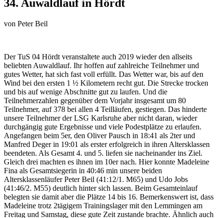
34. Auwaldlauf in Hördt
von
Peter Beil
Der TuS 04 Hördt veranstaltete auch 2019 wieder den allseits
beliebten Auwaldlauf. Ihr hoffen auf zahlreiche Teilnehmer und
gutes Wetter, hat sich fast voll erfüllt. Das Wetter war, bis auf den
Wind bei den ersten 1 ½ Kilometern recht gut. Die Strecke trocken
und bis auf wenige Abschnitte gut zu laufen. Und die
Teilnehmerzahlen gegenüber dem Vorjahr insgesamt um 80
Teilnehmer, auf 378 bei allen 4 Teilläufen, gestiegen. Das hinderte
unsere Teilnehmer der LSG Karlsruhe aber nicht daran, wieder
durchgängig gute Ergebnisse und viele Podestplätze zu erlaufen.
Angefangen beim 5er, den Oliver Pausch in 18:41 als 2ter und
Manfred Deger in 19:01 als erster erfolgreich in ihren Altersklassen
beendeten. Als Gesamt 4. und 5. liefen sie nacheinander ins Ziel.
Gleich drei machten es ihnen im 10er nach. Hier konnte Madeleine
Fina als Gesamtsiegerin in 40:46 min unsere beiden
Altersklassenläufer Peter Beil (41:12/1. M65) und Udo Jobs
(41:46/2. M55) deutlich hinter sich lassen. Beim Gesamteinlauf
belegten sie damit aber die Plätze 14 bis 16. Bemerkenswert ist, dass
Madeleine trotz 2tägigem Trainingslager mit den Lemmingen am
Freitag und Samstag, diese gute Zeit zustande brachte. Ähnlich auch