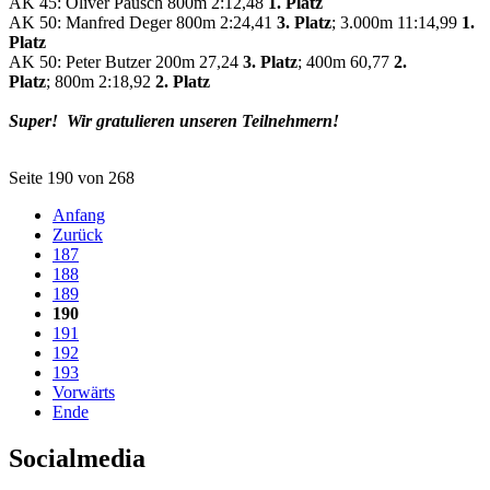
AK 45: Oliver Pausch 800m 2:12,48
1. Platz
AK 50: Manfred Deger 800m 2:24,41
3. Platz
; 3.000m 11:14,99
1.
Platz
AK 50: Peter Butzer 200m 27,24
3. Platz
; 400m 60,77
2.
Platz
; 800m 2:18,92
2. Platz
Super! Wir gratulieren unseren Teilnehmern!
Seite 190 von 268
Anfang
Zurück
187
188
189
190
191
192
193
Vorwärts
Ende
Socialmedia