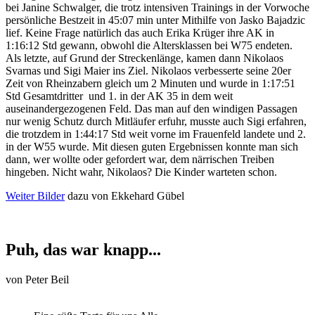
bei Janine Schwalger, die trotz intensiven Trainings in der Vorwoche
persönliche Bestzeit in 45:07 min unter Mithilfe von Jasko Bajadzic
lief. Keine Frage natürlich das auch Erika Krüger ihre AK in
1:16:12 Std gewann, obwohl die Altersklassen bei W75 endeten.
Als letzte, auf Grund der Streckenlänge, kamen dann Nikolaos
Svarnas und Sigi Maier ins Ziel. Nikolaos verbesserte seine 20er
Zeit von Rheinzabern gleich um 2 Minuten und wurde in 1:17:51
Std Gesamtdritter und 1. in der AK 35 in dem weit
auseinandergezogenen Feld. Das man auf den windigen Passagen
nur wenig Schutz durch Mitläufer erfuhr, musste auch Sigi erfahren,
die trotzdem in 1:44:17 Std weit vorne im Frauenfeld landete und 2.
in der W55 wurde. Mit diesen guten Ergebnissen konnte man sich
dann, wer wollte oder gefordert war, dem närrischen Treiben
hingeben. Nicht wahr, Nikolaos? Die Kinder warteten schon.
Weiter Bilder
dazu von Ekkehard Gübel
Puh, das war knapp...
von
Peter Beil