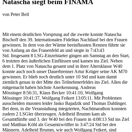
Natascha siegt beim FINAMA
von
Peter Beil
Mit einem deutlichen Vorsprung auf die zweite konnte Natascha
Bischoff den 39. Internationalen Fidelitas Nachtlauf bei den Frauen
gewinnen. In dem von der Wärme beeinflussten Rennen führte sie
von Anfang an das Frauenfeld an und siegte in 7:43:43
Std. Insgesamt 8 LSG-Einzelstarter gingen am Samstag an den Start,
6 trotzten den äußerlichen Einflüssen und kamen ins Ziel. Neben
dem 1. Platz von Natascha gesamt und in ihrer Altersklasse W40
konnte auch noch unser Dauerbrenner Artur Krüger seine AK M70
gewinnen. Er blieb noch deutlich unter 10 Std und kam damit
ziemlich genau in der Mitte des Teilnehmerfeldes ins Ziel. Allen die
mitgemacht haben höchste Anerkennung. Andreas
Mössinger 8:56:31, Klaus Becker 10:41:10, Wolfgang
Mössinger 10:41:37, Wolfgang Feikert 13:05:11. Mit Problemen
ausscheiden mussten leider Jasko Bajadzik und Thomas Dahlinger.
Bei dem, in die Veranstaltung integrierten, Nachtmarathon konnten
zudem 2 LSGler überzeugen. Adelheid Brumm kam als
Gesamtfünfte und 3. der W40 bei den Frauen in 4:08:13 Std ins Ziel
und Matthias Köhl als Gesamtzwölfter in 3:47:24 Std bei den
Männern. Adelheid Brumm, wie auch Wolfgang Feikert, sind