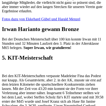
langjährige Mitglieder, die vielleicht nicht ganz so präsent sind, die
aber immer wieder auf den langen Strecken für unseren Verein gute
Ergebnisse erlaufen.
Fotos dazu von Ekkehard Gübel und Harald Menzel
Irwan Harianto gewann Bronze
Bei der Deutschen Meisterschaft über 100 km konnte Irwan mit 11
Stunden und 32 Minuten Laufzeit den 3. Platz in der Altersklasse
M65 belegen.
Super Irwan, wir gratulieren!
5. KIT-Meisterschaft
Bei den KIT-Meisterschaften verpasste Madeleine Fina das Podest
nur knapp. Als Gesamtvierte, aber 2. in der AK, musste sie erst auf
dem letzten Kilometer die spurtschnellere Konkurrentin ziehen
lassen. Mit der Zeit von 43:20 min kommt sie der Form vor ihrer
Verletzung aber immer näher. Insgesamt 6 Teilnehmer stellten wir
bei dem Lauf, wobei Steffen Scholz für's KIT startete und mit 39:58
erster der M45 wurde und Josef Kranz sich als Hase für Janine
Schwalger, die 3. W30, verdingte. Unser Neumitglied Gerhard