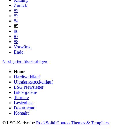
Anfang
Zurück
82
83
84
85
86
87
88
Vorwärts
Ende
Navigation überspringen
Home
Hardtwaldlauf
Ultralangstreckenlauf
LSG Newsletter
Bildergalerie
Termine
Bestenliste
Dokumente
Kontakt
© LSG Karlsruhe
RockSolid Contao Themes & Templates