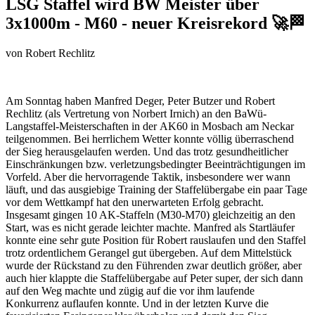
LSG Staffel wird BW Meister über
3x1000m - M60 - neuer Kreisrekord 🚀🏁
von
Robert Rechlitz
Am Sonntag haben Manfred Deger, Peter Butzer und Robert
Rechlitz (als Vertretung von Norbert Irnich) an den BaWü-
Langstaffel-Meisterschaften in der
AK60
in Mosbach am Neckar
teilgenommen. Bei herrlichem Wetter konnte völlig überraschend
der Sieg herausgelaufen werden. Und das trotz gesundheitlicher
Einschränkungen bzw. verletzungsbedingter Beeinträchtigungen im
Vorfeld. Aber die hervorragende Taktik, insbesondere wer wann
läuft, und das ausgiebige Training der Staffelübergabe ein paar Tage
vor dem Wettkampf hat den unerwarteten Erfolg gebracht.
Insgesamt gingen 10 AK-Staffeln (M30-M70) gleichzeitig an den
Start, was es nicht gerade leichter machte. Manfred als Startläufer
konnte eine sehr gute Position für Robert rauslaufen und den Staffel
trotz ordentlichem Gerangel gut übergeben. Auf dem Mittelstück
wurde der Rückstand zu den Führenden zwar deutlich größer, aber
auch hier klappte die Staffelübergabe auf Peter super, der sich dann
auf den Weg machte und zügig auf die vor ihm laufende
Konkurrenz auflaufen konnte. Und in der letzten Kurve die