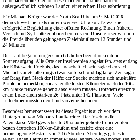
Dünenabschnitte. Gerade diese machen den landschaftlich
außergewöhnlich schönen Lauf zu einer echten Herausforderung.
Für Michael Krüger war der North Sea Ultra am 9. Mai 2026
dennoch weit mehr als nur ein weiterer Ultralauf. Es war die
erfolgreiche Begleichung einer offenen Rechnung. Einen früheren
Versuch auf Sylt hatte er abbrechen müssen. Umso größer war nun
die Freude über den gelungenen Zieleinlauf nach 12 Stunden und
24 Minuten.
Der Lauf begann morgens um 6 Uhr bei beeindruckendem
Sonnenaufgang. Alle Orte der Insel werden angelaufen, stets entlang
der Küste – ein Erlebnis, das landschaftlich seinesgleichen sucht.
Michael startete allerdings etwas zu forsch und lag lange Zeit sogar
auf Rang fünf. Nach der Hälfte der Strecke machten sich muskuläre
Probleme bemerkbar, sodass er die letzten Kilometer nach der 100-
km-Marke teilweise gehend absolvieren musste. Trotzdem erreichte
er am Ende einen starken 26. Platz unter 142 Finishern. Viele
Teilnehmer mussten den Lauf vorzeitig beenden.
Besonders bemerkenswert ist dieses Ergebnis auch vor dem
Hintergrund von Michaels Laufkarriere. Der frisch in die
Altersklasse M60 gewechselte Ultraläufer gehörte früher zu den
besten deutschen 100-km-Läufern und erzielte einst eine
herausragende Bestzeit von 7:16 Stunden. Allerdings gab es in
seiner langen Laufbahn immer wieder längere Wettkampfpausen im