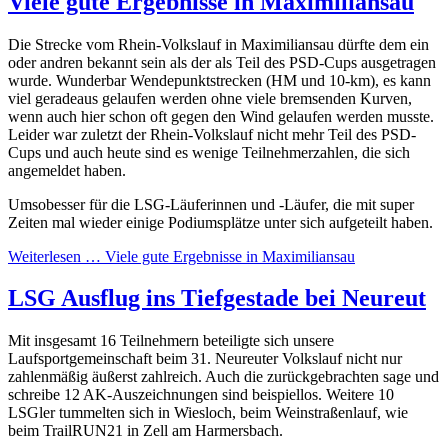
Viele gute Ergebnisse in Maximiliansau
Die Strecke vom Rhein-Volkslauf in Maximiliansau dürfte dem ein
oder andren bekannt sein als der als Teil des PSD-Cups ausgetragen
wurde. Wunderbar Wendepunktstrecken (HM und 10-km), es kann
viel geradeaus gelaufen werden ohne viele bremsenden Kurven,
wenn auch hier schon oft gegen den Wind gelaufen werden musste.
Leider war zuletzt der Rhein-Volkslauf nicht mehr Teil des PSD-
Cups und auch heute sind es wenige Teilnehmerzahlen, die sich
angemeldet haben.
Umsobesser für die LSG-Läuferinnen und -Läufer, die mit super
Zeiten mal wieder einige Podiumsplätze unter sich aufgeteilt haben.
Weiterlesen …
Viele gute Ergebnisse in Maximiliansau
LSG Ausflug ins Tiefgestade bei Neureut
Mit insgesamt 16 Teilnehmern beteiligte sich unsere
Laufsportgemeinschaft beim 31. Neureuter Volkslauf nicht nur
zahlenmäßig äußerst zahlreich. Auch die zurückgebrachten sage und
schreibe 12 AK-Auszeichnungen sind beispiellos. Weitere 10
LSGler tummelten sich in Wiesloch, beim Weinstraßenlauf, wie
beim TrailRUN21 in Zell am Harmersbach.