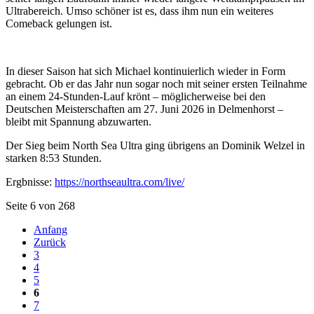
Ultrabereich. Umso schöner ist es, dass ihm nun ein weiteres
Comeback gelungen ist.
In dieser Saison hat sich Michael kontinuierlich wieder in Form
gebracht. Ob er das Jahr nun sogar noch mit seiner ersten Teilnahme
an einem 24-Stunden-Lauf krönt – möglicherweise bei den
Deutschen Meisterschaften am 27. Juni 2026 in Delmenhorst –
bleibt mit Spannung abzuwarten.
Der Sieg beim North Sea Ultra ging übrigens an Dominik Welzel in
starken 8:53 Stunden.
Ergbnisse:
https://northseaultra.com/live/
Seite 6 von 268
Anfang
Zurück
3
4
5
6
7