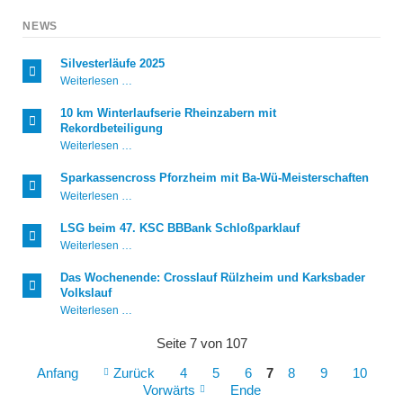
NEWS
Silvesterläufe 2025
Silvesterläufe
Weiterlesen …
2025
10 km Winterlaufserie Rheinzabern mit
Rekordbeteiligung
10
Weiterlesen …
km
Winterlaufserie
Sparkassencross Pforzheim mit Ba-Wü-Meisterschaften
Rheinzabern
Sparkassencross
Weiterlesen …
mit
Pforzheim
Rekordbeteiligung
mit
LSG beim 47. KSC BBBank Schloßparklauf
Ba-
LSG
Weiterlesen …
Wü-
beim
Meisterschaften
47.
Das Wochenende: Crosslauf Rülzheim und Karksbader
KSC
Volkslauf
BBBank
Das
Weiterlesen …
Schloßparklauf
Wochenende:
Crosslauf
Seite 7 von 107
Rülzheim
und
Anfang
Zurück
4
5
6
7
8
9
10
Karksbader
Vorwärts
Ende
Volkslauf