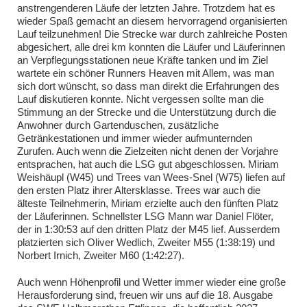
anstrengenderen Läufe der letzten Jahre. Trotzdem hat es
wieder Spaß gemacht an diesem hervorragend organisierten
Lauf teilzunehmen! Die Strecke war durch zahlreiche Posten
abgesichert, alle drei km konnten die Läufer und Läuferinnen
an Verpflegungsstationen neue Kräfte tanken und im Ziel
wartete ein schöner Runners Heaven mit Allem, was man
sich dort wünscht, so dass man direkt die Erfahrungen des
Lauf diskutieren konnte. Nicht vergessen sollte man die
Stimmung an der Strecke und die Unterstützung durch die
Anwohner durch Gartenduschen, zusätzliche
Getränkestationen und immer wieder aufmunternden
Zurufen. Auch wenn die Zielzeiten nicht denen der Vorjahre
entsprachen, hat auch die LSG gut abgeschlossen. Miriam
Weishäupl (W45) und Trees van Wees-Snel (W75) liefen auf
den ersten Platz ihrer Altersklasse. Trees war auch die
älteste Teilnehmerin, Miriam erzielte auch den fünften Platz
der Läuferinnen. Schnellster LSG Mann war Daniel Flöter,
der in 1:30:53 auf den dritten Platz der M45 lief. Ausserdem
platzierten sich Oliver Wedlich, Zweiter M55 (1:38:19) und
Norbert Irnich, Zweiter M60 (1:42:27).
Auch wenn Höhenprofil und Wetter immer wieder eine große
Herausforderung sind, freuen wir uns auf die 18. Ausgabe