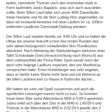
laufen, nominierte Thomas noch den momentan stark in
Form laufenden Jasko Bajadzic, was sich auch auszahlen
sollte. Beim 50km Lauf hatte sich unser M65 Dauerläufer
Irwan Harianto und für die 5km Ludwig Hinz angemeldet, so
dass wir erstaunlicherweise mit neun Läufern im ca. 100km
entfernten Landkreis Darmstadt-Dieburg antraten.
Der 50km Lauf startete bereits um 9:00 Uhr und so hatten die
Ultras bei unserer Ankunft schon ihre ersten Runden des
sehr abwechslungsreich verlaufenden 5km Rundkurses
absolviert. Nach Abholung der Startunterlagen inklusive einer
Tafel Schokolade (Geschmacksrichtung nach Wunsch) aus
dem Lieferportfolio der Firma Ritter Sport wurde noch der
doch sehr holprige Laufkurs inspiziert, den uns Manfred ja
versprochen hatte. Ernst Hundsberger war sehr angetan,
dass er hierfür keine Worte mehr fand und mit Wehmut an
die tollen Laufstrecken zu Hause in Karlsruhe dachte…
Wir hatten wir sehr viel Spaß zusammen und auch die
sportlichen Leistungen kamen nicht zu kurz. So konnten
Irwan beim 50er seine Altersklasse M65 in 5:09 h gewinnen.
Jasko erlief sich über den 25er in der M40 in 1:45:09 h und
Thomas in der Altersklasse M55 in 2:02:29 h jeweils den 2