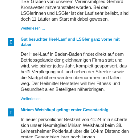
TSV Graben von unserem Vereinsmitglied Gerhard
Kronavetter mitveranstaltet worden. Bei den
LSGlerInnen und LSGler ist der Lauf sehr beliebt, sind
doch 11 Läufer am Start mit dabei gewesen.
Asparaguslauf
Weiterlesen …
des
LT
Gut besuchter Heel-Lauf und LSGler ganz vorne mit
TSV
dabei
Graben
Der Heel-Lauf in Baden-Baden findet direkt auf dem
Betriebsgelände der gleichnamigen Firma statt und
wird, wie bisher jedes Jahr, komplett gesponsort, das
heißt Verpflegung auf- und neben der Strecke sowie
die Startgebühren werden übernommen und fallen
weg. Der Heilmittel Hersteller will hier Fitness und
Gesundheit allen Beteiligten näherbringen.
Gut
Weiterlesen …
besuchter
Heel-
Miriam Weishäupl gelingt erster Gesamterfolg
Lauf
und
In neuer persönlicher Bestzeit von 41:24 min sicherte
LSGler
sich unser Neumitglied Miriam Weishäupl beim 38.
ganz
Leimersheimer Polderlauf über die 10-km Distanz den
vorne
mit
ersten Gesamtsieg ihrer noch jungen