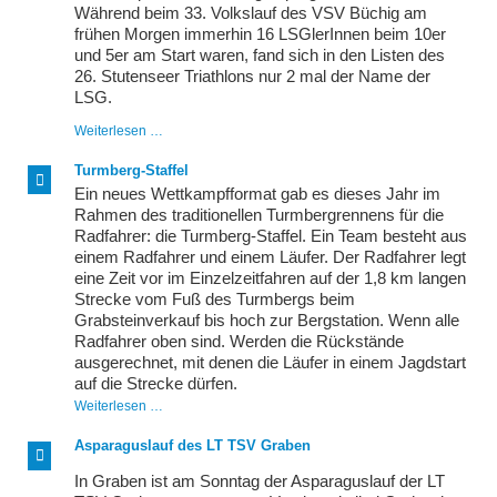
Während beim 33. Volkslauf des VSV Büchig am
frühen Morgen immerhin 16 LSGlerInnen beim 10er
und 5er am Start waren, fand sich in den Listen des
26. Stutenseer Triathlons nur 2 mal der Name der
LSG.
Stutensee
Weiterlesen …
–
der
Turmberg-Staffel
Nabel
Ein neues Wettkampfformat gab es dieses Jahr im
der
regionalen
Rahmen des traditionellen Turmbergrennens für die
Sportwelt
Radfahrer: die Turmberg-Staffel. Ein Team besteht aus
einem Radfahrer und einem Läufer. Der Radfahrer legt
eine Zeit vor im Einzelzeitfahren auf der 1,8 km langen
Strecke vom Fuß des Turmbergs beim
Grabsteinverkauf bis hoch zur Bergstation. Wenn alle
Radfahrer oben sind. Werden die Rückstände
ausgerechnet, mit denen die Läufer in einem Jagdstart
auf die Strecke dürfen.
Turmberg-
Weiterlesen …
Staffel
Asparaguslauf des LT TSV Graben
In Graben ist am Sonntag der Asparaguslauf der LT