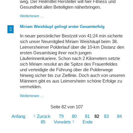
weg. Der Heilmittel Hersteller will hier Fitness und
Gesundheit allen Beteiligten näherbringen.
Gut
Weiterlesen …
besuchter
Heel-
Miriam Weishäupl gelingt erster Gesamterfolg
Lauf
und
In neuer persönlicher Bestzeit von 41:24 min sicherte
LSGler
sich unser Neumitglied Miriam Weishäupl beim 38.
ganz
Leimersheimer Polderlauf über die 10-km Distanz den
vorne
mit
ersten Gesamtsieg ihrer noch jungen
dabei
Läuferinnenkariere. Schon nach 2 Kilometern setzte
sich Miriam resolut an die Spitze des Frauenfeldes
und verteidigte die Führung über die Polderwege
hinweg sicher bis zur Ziellinie. Doch auch von unseren
Männern gibt es aus Leimersheim schöne Erfolge zu
vermelden.
Miriam
Weiterlesen …
Weishäupl
gelingt
Seite 82 von 107
erster
Gesamterfolg
Anfang
Zurück
79
80
81
82
83
84
85
Vorwärts
Ende