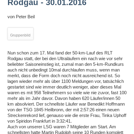
Rodgau - 30.01.2016
von
Peter Beil
Gruppenbild
Nun schon zum 17. Mal fand der 50-km-Lauf des RLT
Rodgau statt, der bei den Ultraläufern ein nach wie vor sehr
beliebter Saisoneinstieg ist, zumal man den 5-km-Rundkurs
auch nicht unbedingt 10mal durchlaufen muss, wenn man
merkt, dass die Form doch noch nicht ausreichend ist. So
lagen wieder mehr als über 1100 Meldungen vor, tatsächlich
gestartet sind wie immer deutlich weniger, aber dieses Mal
waren es mit 958 Teilnehmern so viele wie nie zuvor, fast 100
mehr als im Jahr davor. Davon haben 620 Läufer/innen 50
km absolviert. Der schnellste Läufer war Benedikt Hoffmann
von der TSG 1845 Heilbronn, der mit 2:57:26 einen neuen
Streckenrekord lief, genauso wie die erste Frau, Tinka Uphoff
von Spiridon Frankfurt in 3:32:41.
Auch von unserer LSG waren 7 Mitglieder am Start. Am
schnellsten hatte Martin Rudolph seine 10 Runden komplett