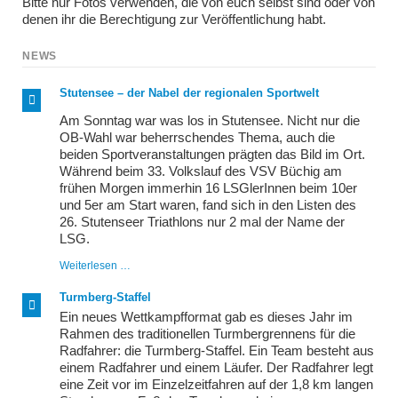
Bitte nur Fotos verwenden, die von euch selbst sind oder von
denen ihr die Berechtigung zur Veröffentlichung habt.
NEWS
Stutensee – der Nabel der regionalen Sportwelt
Am Sonntag war was los in Stutensee. Nicht nur die
OB-Wahl war beherrschendes Thema, auch die
beiden Sportveranstaltungen prägten das Bild im Ort.
Während beim 33. Volkslauf des VSV Büchig am
frühen Morgen immerhin 16 LSGlerInnen beim 10er
und 5er am Start waren, fand sich in den Listen des
26. Stutenseer Triathlons nur 2 mal der Name der
LSG.
Stutensee
Weiterlesen …
–
der
Turmberg-Staffel
Nabel
Ein neues Wettkampfformat gab es dieses Jahr im
der
regionalen
Rahmen des traditionellen Turmbergrennens für die
Sportwelt
Radfahrer: die Turmberg-Staffel. Ein Team besteht aus
einem Radfahrer und einem Läufer. Der Radfahrer legt
eine Zeit vor im Einzelzeitfahren auf der 1,8 km langen