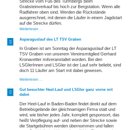
Strecke vom Fuß des Turmbergs beim
Grabsteinverkauf bis hoch zur Bergstation. Wenn alle
Radfahrer oben sind. Werden die Rückstände
ausgerechnet, mit denen die Läufer in einem Jagdstart
auf die Strecke dürfen.
Turmberg-
Weiterlesen …
Staffel
Asparaguslauf des LT TSV Graben
In Graben ist am Sonntag der Asparaguslauf der LT
TSV Graben von unserem Vereinsmitglied Gerhard
Kronavetter mitveranstaltet worden. Bei den
LSGlerInnen und LSGler ist der Lauf sehr beliebt, sind
doch 11 Läufer am Start mit dabei gewesen.
Asparaguslauf
Weiterlesen …
des
LT
Gut besuchter Heel-Lauf und LSGler ganz vorne mit
TSV
dabei
Graben
Der Heel-Lauf in Baden-Baden findet direkt auf dem
Betriebsgelände der gleichnamigen Firma statt und
wird, wie bisher jedes Jahr, komplett gesponsort, das
heißt Verpflegung auf- und neben der Strecke sowie
die Startgebühren werden übernommen und fallen