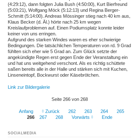
(4:29:12), dann folgten Julia Bush (4:50:00), Kurt Bierfreund
(5:03:21), Wolfgang Möck (5:12:13) und Regina Berger-
Schmitt (5:14:00). Andreas Mössinger stieg nach 40 km aus,
Klaus Becker (d. Äl.) hörte nach 25 km wegen
Kreislaufproblemen auf. Einen Podiumsplatz konnte leider
keiner von uns erringen.
Aufgrund des starken Windes waren es eher schwierige
Bedingungen. Die tatsächlichen Temperaturen von rd. 9 Grad
fühlten sich eher wie 5 Grad an. Zum Glück setzte der
angekündigte Regen erst gegen Ende der Veranstaltung ein
und hat uns weitgehend verschont. Als es richtig schüttete
saßen bereits alle in der Halle und stärken sich mit Kuchen,
Linseneintopf, Bockwurst oder Käsebrötchen.
Link zur Bildergalerie
Seite 266 von 268
Anfang
Zurück
262
263
264
265
266
267
268
Vorwärts
Ende
SOCIALMEDIA