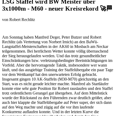
LSG Staffel wird BW Meister über
3x1000m - M60 - neuer Kreisrekord 🚀🏁
von
Robert Rechlitz
Am Sonntag haben Manfred Deger, Peter Butzer und Robert
Rechlitz (als Vertretung von Norbert Irnich) an den BaWü-
Langstaffel-Meisterschaften in der
AK60
in Mosbach am Neckar
teilgenommen. Bei herrlichem Wetter konnte völlig überraschend
der Sieg herausgelaufen werden. Und das trotz gesundheitlicher
Einschränkungen bzw. verletzungsbedingter Beeinträchtigungen im
Vorfeld. Aber die hervorragende Taktik, insbesondere wer wann
läuft, und das ausgiebige Training der Staffelübergabe ein paar Tage
vor dem Wettkampf hat den unerwarteten Erfolg gebracht.
Insgesamt gingen 10 AK-Staffeln (M30-M70) gleichzeitig an den
Start, was es nicht gerade leichter machte. Manfred als Startläufer
konnte eine sehr gute Position für Robert rauslaufen und den Staffel
trotz ordentlichem Gerangel gut übergeben. Auf dem Mittelstück
wurde der Rückstand zu den Führenden zwar deutlich größer, aber
auch hier klappte die Staffelübergabe auf Peter super, der sich dann
auf den Weg machte und zügig auf die vor ihm laufende
Konkurrenz auflaufen konnte. Und in der letzten Kurve die