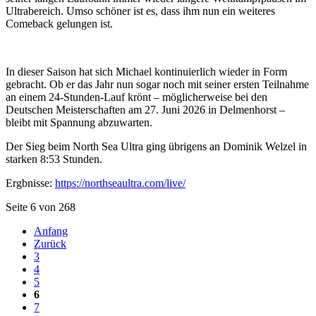
Ultrabereich. Umso schöner ist es, dass ihm nun ein weiteres
Comeback gelungen ist.
In dieser Saison hat sich Michael kontinuierlich wieder in Form
gebracht. Ob er das Jahr nun sogar noch mit seiner ersten Teilnahme
an einem 24-Stunden-Lauf krönt – möglicherweise bei den
Deutschen Meisterschaften am 27. Juni 2026 in Delmenhorst –
bleibt mit Spannung abzuwarten.
Der Sieg beim North Sea Ultra ging übrigens an Dominik Welzel in
starken 8:53 Stunden.
Ergbnisse:
https://northseaultra.com/live/
Seite 6 von 268
Anfang
Zurück
3
4
5
6
7