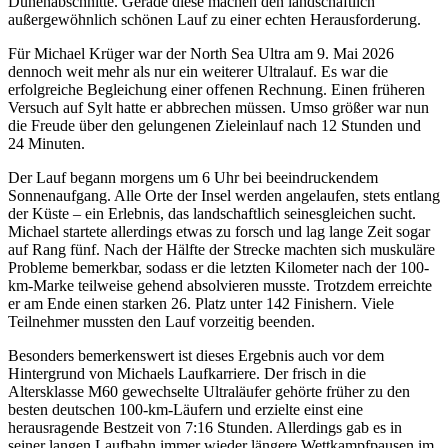
Dünenabschnitte. Gerade diese machen den landschaftlich
außergewöhnlich schönen Lauf zu einer echten Herausforderung.
Für Michael Krüger war der North Sea Ultra am 9. Mai 2026
dennoch weit mehr als nur ein weiterer Ultralauf. Es war die
erfolgreiche Begleichung einer offenen Rechnung. Einen früheren
Versuch auf Sylt hatte er abbrechen müssen. Umso größer war nun
die Freude über den gelungenen Zieleinlauf nach 12 Stunden und
24 Minuten.
Der Lauf begann morgens um 6 Uhr bei beeindruckendem
Sonnenaufgang. Alle Orte der Insel werden angelaufen, stets entlang
der Küste – ein Erlebnis, das landschaftlich seinesgleichen sucht.
Michael startete allerdings etwas zu forsch und lag lange Zeit sogar
auf Rang fünf. Nach der Hälfte der Strecke machten sich muskuläre
Probleme bemerkbar, sodass er die letzten Kilometer nach der 100-
km-Marke teilweise gehend absolvieren musste. Trotzdem erreichte
er am Ende einen starken 26. Platz unter 142 Finishern. Viele
Teilnehmer mussten den Lauf vorzeitig beenden.
Besonders bemerkenswert ist dieses Ergebnis auch vor dem
Hintergrund von Michaels Laufkarriere. Der frisch in die
Altersklasse M60 gewechselte Ultraläufer gehörte früher zu den
besten deutschen 100-km-Läufern und erzielte einst eine
herausragende Bestzeit von 7:16 Stunden. Allerdings gab es in
seiner langen Laufbahn immer wieder längere Wettkampfpausen im