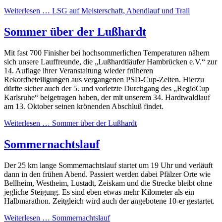
Weiterlesen …
LSG auf Meisterschaft, Abendlauf und Trail
Sommer über der Lußhardt
Mit fast 700 Finisher bei hochsommerlichen Temperaturen nähern
sich unsere Lauffreunde, die „Lußhardtläufer Hambrücken e.V.“ zur
14. Auflage ihrer Veranstaltung wieder früheren
Rekordbeteiligungen aus vergangenen PSD-Cup-Zeiten. Hierzu
dürfte sicher auch der 5. und vorletzte Durchgang des „RegioCup
Karlsruhe“ beigetragen haben, der mit unserem 34. Hardtwaldlauf
am 13. Oktober seinen krönenden Abschluß findet.
Weiterlesen …
Sommer über der Lußhardt
Sommernachtslauf
Der 25 km lange Sommernachtslauf startet um 19 Uhr und verläuft
dann in den frühen Abend. Passiert werden dabei Pfälzer Orte wie
Bellheim, Westheim, Lustadt, Zeiskam und die Strecke bleibt ohne
jegliche Steigung. Es sind eben etwas mehr Kilometer als ein
Halbmarathon. Zeitgleich wird auch der angebotene 10-er gestartet.
Weiterlesen …
Sommernachtslauf