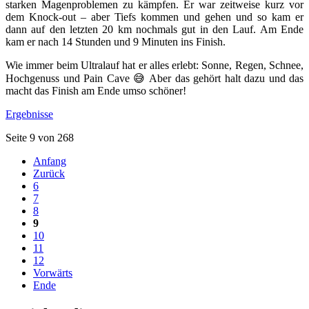
starken Magenproblemen zu kämpfen. Er war zeitweise kurz vor
dem Knock-out – aber Tiefs kommen und gehen und so kam er
dann auf den letzten 20 km nochmals gut in den Lauf. Am Ende
kam er nach 14 Stunden und 9 Minuten ins Finish.
Wie immer beim Ultralauf hat er alles erlebt: Sonne, Regen, Schnee,
Hochgenuss und Pain Cave 😅 Aber das gehört halt dazu und das
macht das Finish am Ende umso schöner!
Ergebnisse
Seite 9 von 268
Anfang
Zurück
6
7
8
9
10
11
12
Vorwärts
Ende