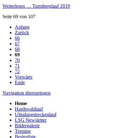
Weiterlesen …
Turmberglauf 2019
Seite 69 von 107
Anfang
Zurück
66
67
68
69
70
71
72
Vorwärts
Ende
Navigation überspringen
Home
Hardtwaldlauf
Ultralangstreckenlauf
LSG Newsletter
Bildergalerie
Termine
Bestenliste