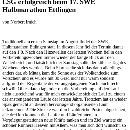
LSG erfolgreich beim 17. SWE
Halbmarathon Ettlingen
von
Norbert Irnich
Traditionell am ersten Samstag im August findet der SWE
Halbmarathon Ettlingen statt. In diesem Jahr fiel der Termin damit
auf den 1.8. Nach den Hitzewellen der letzten Wochen fiel in den
Vorbereitungswochen immer wieder der bange Blick auf den
Wetterbericht und tatsächlich der Samstag sollte der kühlste Tag des
Wochenendes werden. Beim Start stellte sich das dann allerdings
anders dar, ab Mittag kam die Sonne aus der Wolkendecke zum
Vorschein und es wurde mit 30 Grad nicht nur warm sondern
aufgrund der Regenfälle der vorangegangenen Nacht auch recht
schwül. Ob es daran lag, oder ob die Vorbereitung auf den Lauf
nicht ausreichend war, für mich entwickelte sich der Lauf zu einem
der anstrengenderen Läufe der letzten Jahre. Trotzdem hat es wieder
Spaß gemacht an diesem hervorragend organisierten Lauf
teilzunehmen! Die Strecke war durch zahlreiche Posten abgesichert,
alle drei km konnten die Läufer und Läuferinnen an
Verpflegungsstationen neue Kräfte tanken und im Ziel wartete ein
schöner Runners Heaven mit Allem, was man sich dort wünscht, so