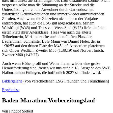
dass man direkt die Erfahrungen des Lauf diskutieren konnte. Nicht
vergessen sollte man die Stimmung an der Strecke und die
Unterstützung durch die Anwohner durch Gartenduschen,
zusätzliche Getränkestationen und immer wieder aufmunternden
Zurufen. Auch wenn die Zielzeiten nicht denen der Vorjahre
entsprachen, hat auch die LSG gut abgeschlossen. Miriam
Weishäupl (W45) und Trees van Wees-Snel (W75) liefen auf den
ersten Platz ihrer Altersklasse. Trees war auch die älteste
Teilnehmerin, Miriam erzielte auch den fünften Platz der
Läuferinnen. Schnellster LSG Mann war Daniel Flöter, der in
1:30:53 auf den dritten Platz der M45 lief. Ausserdem platzierten
sich Oliver Wedlich, Zweiter M55 (1:38:19) und Norbert Irnich,
Zweiter M60 (1:42:27).
Auch wenn Höhenprofil und Wetter immer wieder eine große
Herausforderung sind, freuen wir uns auf die 18. Ausgabe des SWE
Halbmarathon Ettlingen, die hoffentlich 2027 stattfinden wird.
Bildergalerie
(von verschiedenen LSG Freunden und Freundinnen)
Ergebnisse
Baden-Marathon Vorbereitungslauf
von
Fridtjof Siebert