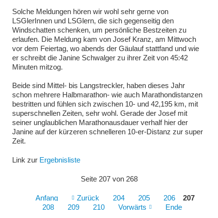
Solche Meldungen hören wir wohl sehr gerne von
LSGlerInnen und LSGlern, die sich gegenseitig den
Windschatten schenken, um persönliche Bestzeiten zu
erlaufen. Die Meldung kam von Josef Kranz, am Mittwoch
vor dem Feiertag, wo abends der Gäulauf stattfand und wie
er schreibt die Janine Schwalger zu ihrer Zeit von 45:42
Minuten mitzog.
Beide sind Mittel- bis Langstreckler, haben dieses Jahr
schon mehrere Halbmarathon- wie auch Marathondistanzen
bestritten und fühlen sich zwischen 10- und 42,195 km, mit
superschnellen Zeiten, sehr wohl. Gerade der Josef mit
seiner unglaublichen Marathonausdauer verhalf hier der
Janine auf der kürzeren schnelleren 10-er-Distanz zur super
Zeit.
Link zur
Ergebnisliste
Seite 207 von 268
Anfang
Zurück
204
205
206
207
208
209
210
Vorwärts
Ende