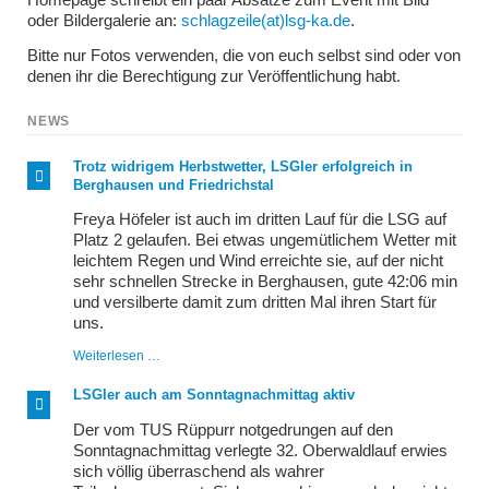
oder Bildergalerie an:
schlagzeile(at)lsg-ka.de
.
Bitte nur Fotos verwenden, die von euch selbst sind oder von
denen ihr die Berechtigung zur Veröffentlichung habt.
NEWS
Trotz widrigem Herbstwetter, LSGler erfolgreich in
Berghausen und Friedrichstal
Freya Höfeler ist auch im dritten Lauf für die LSG auf
Platz 2 gelaufen. Bei etwas ungemütlichem Wetter mit
leichtem Regen und Wind erreichte sie, auf der nicht
sehr schnellen Strecke in Berghausen, gute 42:06 min
und versilberte damit zum dritten Mal ihren Start für
uns.
Trotz
Weiterlesen …
widrigem
Herbstwetter,
LSGler auch am Sonntagnachmittag aktiv
LSGler
erfolgreich
Der vom TUS Rüppurr notgedrungen auf den
in
Sonntagnachmittag verlegte 32. Oberwaldlauf erwies
Berghausen
sich völlig überraschend als wahrer
und
Friedrichstal