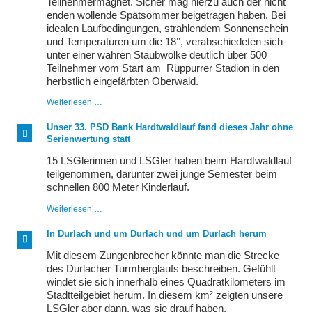
Teilnehmermagnet. Sicher mag hierzu auch der nicht
enden wollende Spätsommer beigetragen haben. Bei
idealen Laufbedingungen, strahlendem Sonnenschein
und Temperaturen um die 18°, verabschiedeten sich
unter einer wahren Staubwolke deutlich über 500
Teilnehmer vom Start am Rüppurrer Stadion in den
herbstlich eingefärbten Oberwald.
LSGler
Weiterlesen …
auch
am
Unser 33. PSD Bank Hardtwaldlauf fand dieses Jahr ohne
Sonntagnachmittag
Serienwertung statt
aktiv
15 LSGlerinnen und LSGler haben beim Hardtwaldlauf
teilgenommen, darunter zwei junge Semester beim
schnellen 800 Meter Kinderlauf.
Unser
Weiterlesen …
33.
PSD
In Durlach und um Durlach und um Durlach herum
Bank
Hardtwaldlauf
Mit diesem Zungenbrecher könnte man die Strecke
fand
des Durlacher Turmberglaufs beschreiben. Gefühlt
dieses
windet sie sich innerhalb eines Quadratkilometers im
Jahr
ohne
Stadtteilgebiet herum. In diesem km² zeigten unsere
Serienwertung
LSGler aber dann, was sie drauf haben.