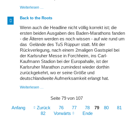
statt
In
Weiterlesen …
Durlach
und
Back to the Roots
um
Durlach
Wenn auch die Headline nicht völlig korrekt ist; die
und
ersten beiden Ausgaben des Baden-Marathons fanden
um
- die Älteren werden es noch wissen - auf wie rund um
Durlach
herum
das Gelände des TuS Rüppurr statt. Mit der
Rückverlegung, nach einem 2maligen Gastspiel bei
der Karlsruher Messe in Forchheim, ins Carl-
Kaufmann Stadion bei der Europahalle, ist der
Karlsruher Marathon zumindest wieder dorthin
zurückgekehrt, wo er seine Größe und
deutschlandweite Aufmerksamkeit erlangt hat.
Back
Weiterlesen …
to
the
Seite 79 von 107
Roots
Anfang
Zurück
76
77
78
79
80
81
82
Vorwärts
Ende